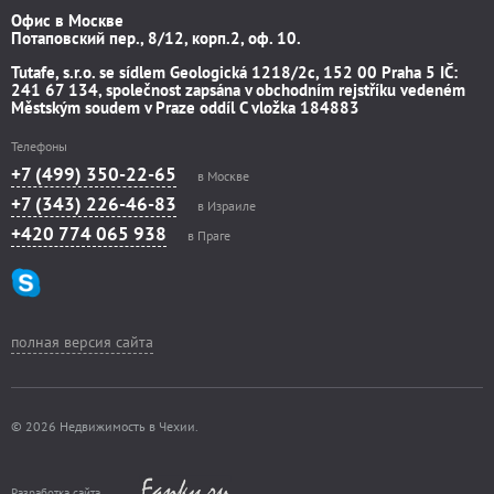
Офис в Москве
Потаповский пер., 8/12, корп.2, оф. 10.
Tutafe, s.r.o. se sídlem Geologická 1218/2c, 152 00 Praha 5 IČ:
241 67 134, společnost zapsána v obchodním rejstříku vedeném
Městským soudem v Praze oddíl C vložka 184883
Телефоны
+7 (499) 350-22-65
в Москве
+7 (343) 226-46-83
в Израиле
+420 774 065 938
в Праге
полная версия сайта
© 2026 Недвижимость в Чехии.
Разработка сайта