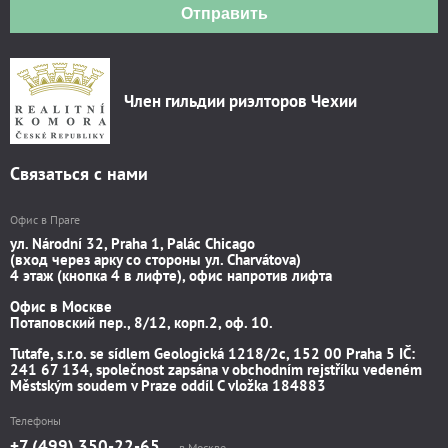
Отправить
Член гильдии риэлторов Чехии
Связаться с нами
Офис в Праге
ул. Národní 32, Praha 1, Palác Chicago
(вход через арку со стороны ул. Charvátova)
4 этаж (кнопка 4 в лифте), офис напротив лифта
Офис в Москве
Потаповский пер., 8/12, корп.2, оф. 10.
Tutafe, s.r.o. se sídlem Geologická 1218/2c, 152 00 Praha 5 IČ:
241 67 134, společnost zapsána v obchodním rejstříku vedeném
Městským soudem v Praze oddíl C vložka 184883
Телефоны
+7 (499) 350-22-65
в Москве