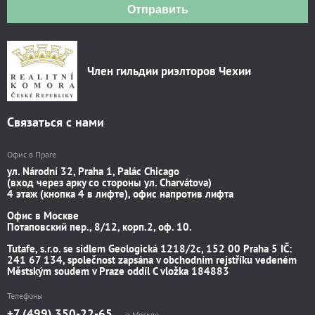
Отправить
Член гильдии риэлторов Чехии
Связаться с нами
Офис в Праге
ул. Národní 32, Praha 1, Palác Chicago
(вход через арку со стороны ул. Charvátova)
4 этаж (кнопка 4 в лифте), офис напротив лифта
Офис в Москве
Потаповский пер., 8/12, корп.2, оф. 10.
Tutafe, s.r.o. se sídlem Geologická 1218/2c, 152 00 Praha 5 IČ:
241 67 134, společnost zapsána v obchodním rejstříku vedeném
Městským soudem v Praze oddíl C vložka 184883
Телефоны
+7 (499) 350-22-65
в Москве