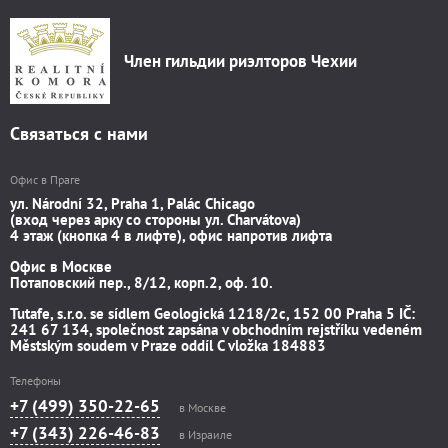
Член гильдии риэлторов Чехии
Связаться с нами
Офис в Праге
ул. Národní 32, Praha 1, Palác Chicago
(вход через арку со стороны ул. Charvátova)
4 этаж (кнопка 4 в лифте), офис напротив лифта
Офис в Москве
Потаповский пер., 8/12, корп.2, оф. 10.
Tutafe, s.r.o. se sídlem Geologická 1218/2c, 152 00 Praha 5 IČ:
241 67 134, společnost zapsána v obchodním rejstříku vedeném
Městským soudem v Praze oddíl C vložka 184883
Телефоны
+7 (499) 350-22-65
в Москве
+7 (343) 226-46-83
в Израиле