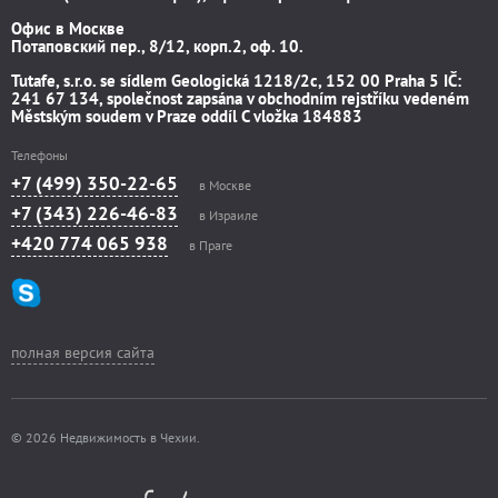
Офис в Москве
Потаповский пер., 8/12, корп.2, оф. 10.
Tutafe, s.r.o. se sídlem Geologická 1218/2c, 152 00 Praha 5 IČ:
241 67 134, společnost zapsána v obchodním rejstříku vedeném
Městským soudem v Praze oddíl C vložka 184883
Телефоны
+7 (499) 350-22-65
в Москве
+7 (343) 226-46-83
в Израиле
+420 774 065 938
в Праге
полная версия сайта
© 2026 Недвижимость в Чехии.