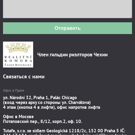
Отправить
Член гильдии риэлторов Чехии
Связаться с нами
Офис в Праге
ул. Národní 32, Praha 1, Palác Chicago
(вход через арку со стороны ул. Charvátova)
4 этаж (кнопка 4 в лифте), офис напротив лифта
Офис в Москве
Потаповский пер., 8/12, корп.2, оф. 10.
Tutafe, s.r.o. se sídlem Geologická 1218/2c, 152 00 Praha 5 IČ: