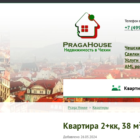
Телефон 
+7 (49
Чешска
Сделки
Услуги
AML pol
Кварт
Praga House
>
Квартиры
Квартира 2+кк, 38 м
Добавлено 26.05.2024