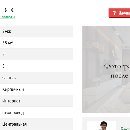
₽
$
€
Задат
 валюты
2+кк
38 м²
2
5
частная
Кирпичный
Интернет
Газопровод
Центральная
Бес