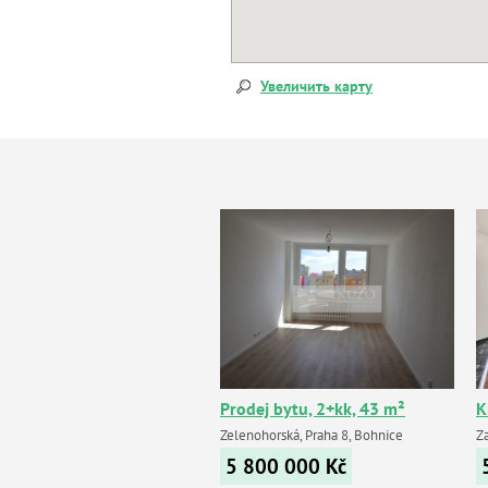
Увеличить карту
Prodej bytu, 2+kk, 43 m²
К
Zelenohorská, Praha 8, Bohnice
Z
5 800 000
Kč