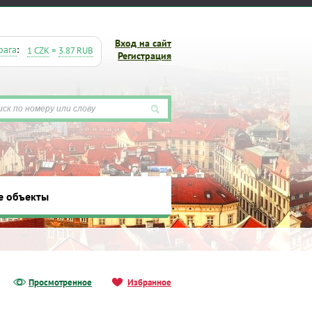
Вход на сайт
рага
:
1 CZK
=
3.87 RUB
Регистрация
е объекты
ты
Просмотренное
Избранное