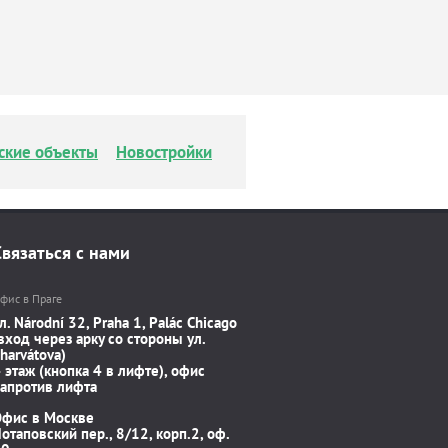
ские объекты
Новостройки
Связаться с нами
фис в Праге
л. Národní 32, Praha 1, Palác Chicago
вход через арку со стороны ул.
harvátova)
 этаж (кнопка 4 в лифте), офис
апротив лифта
Офис в Москве
отаповский пер., 8/12, корп.2, оф.