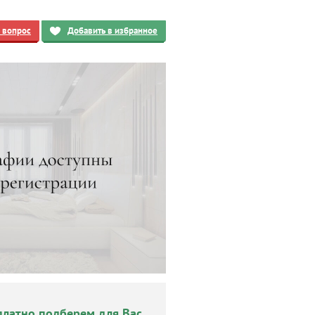
ь вопрос
Добавить в избранное
платно подберем для Вас