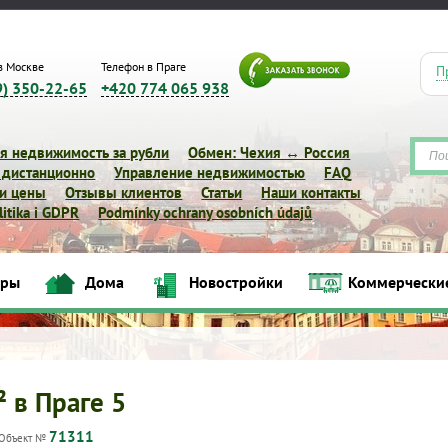
в Москве
Телефон в Праге
П
9) 350-22-65
+420 774 065 938
я недвижимость за рубли
Обмен: Чехия ↔ Россия
 дистанционно
Управление недвижимостью
FAQ
 и цены
Отзывы клиентов
Статьи
Наши контакты
itika i GDPR
Podmínky ochrany osobních údajů
иры
Дома
Новостройки
Коммерчески
Квартиры
Дома
Новостройки
Коммерческие объек
² в Праге 5
71311
Объект №