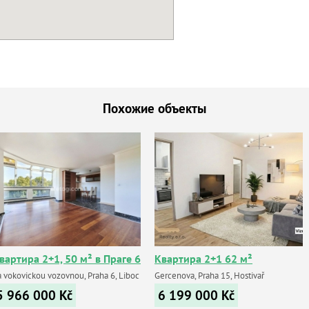
Похожие объекты
вартира 2+1, 50 м² в Праге 6
Квартира 2+1 62 м²
a vokovickou vozovnou, Praha 6, Liboc
Gercenova, Praha 15, Hostivař
5 966 000
Kč
6 199 000
Kč