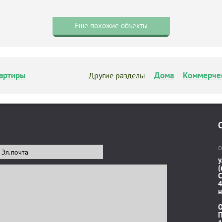
Еще похожие объекты
артиры
Дома
Коммерче
Другие разделы
О
у
(
C
4
н
П