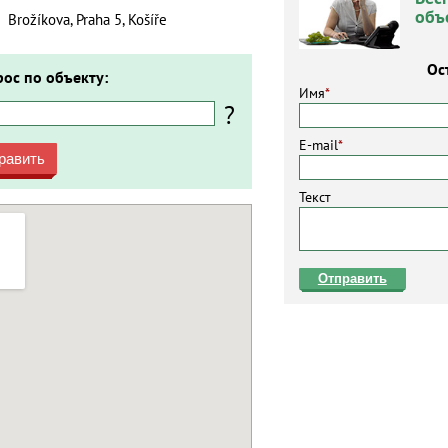
объ
Brožíkova, Praha 5, Košíře
Ос
рос по объекту:
Имя
*
?
E-mail
*
равить
Текст
Отправить