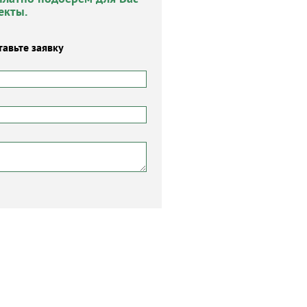
екты.
тавьте заявку