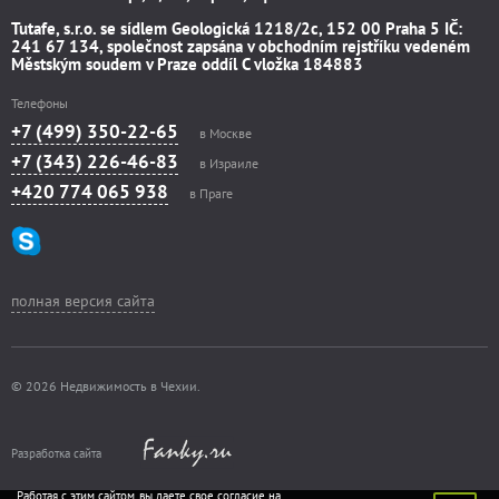
Tutafe, s.r.o. se sídlem Geologická 1218/2c, 152 00 Praha 5 IČ:
241 67 134, společnost zapsána v obchodním rejstříku vedeném
Městským soudem v Praze oddíl C vložka 184883
Телефоны
+7 (499) 350-22-65
в Москве
+7 (343) 226-46-83
в Израиле
+420 774 065 938
в Праге
полная версия сайта
© 2026 Недвижимость в Чехии.
Разработка сайта
Работая с этим сайтом, вы даете свое согласие на