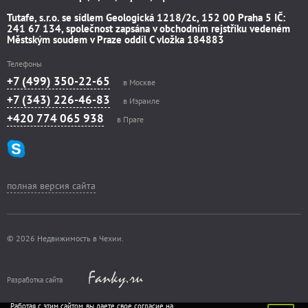
Tutafe, s.r.o. se sídlem Geologická 1218/2c, 152 00 Praha 5 IČ:
241 67 134, společnost zapsána v obchodním rejstříku vedeném
Městským soudem v Praze oddíl C vložka 184883
Телефоны
+7 (499) 350-22-65
в Москве
+7 (343) 226-46-83
в Израиле
+420 774 065 938
в Праге
полная версия сайта
© 2026 Недвижимость в Чехии.
Разработка сайта
Работая с этим сайтом, вы даете свое согласие на