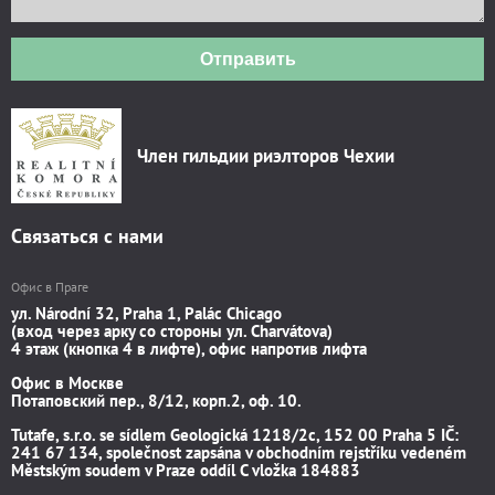
Отправить
Член гильдии риэлторов Чехии
Связаться с нами
Офис в Праге
ул. Národní 32, Praha 1, Palác Chicago
(вход через арку со стороны ул. Charvátova)
4 этаж (кнопка 4 в лифте), офис напротив лифта
Офис в Москве
Потаповский пер., 8/12, корп.2, оф. 10.
Tutafe, s.r.o. se sídlem Geologická 1218/2c, 152 00 Praha 5 IČ:
241 67 134, společnost zapsána v obchodním rejstříku vedeném
Městským soudem v Praze oddíl C vložka 184883