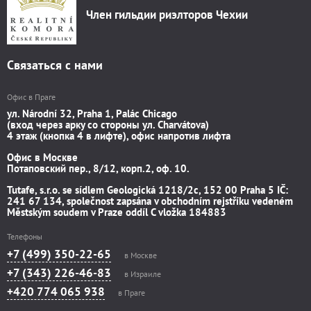
Член гильдии риэлторов Чехии
Связаться с нами
Офис в Праге
ул. Národní 32, Praha 1, Palác Chicago
(вход через арку со стороны ул. Charvátova)
4 этаж (кнопка 4 в лифте), офис напротив лифта
Офис в Москве
Потаповский пер., 8/12, корп.2, оф. 10.
Tutafe, s.r.o. se sídlem Geologická 1218/2c, 152 00 Praha 5 IČ:
241 67 134, společnost zapsána v obchodním rejstříku vedeném
Městským soudem v Praze oddíl C vložka 184883
Телефоны
+7 (499) 350-22-65
в Москве
+7 (343) 226-46-83
в Израиле
+420 774 065 938
в Праге