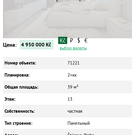
Квартиры
Дома
Новостройки
Коммерческие объекты
Kč
₽
$
€
Цена:
4 950 000
Kč
выбор валюты
Номер объекта:
71221
Планировка:
2+кк
Общая площадь:
39 м²
Этаж:
13
Собственность:
частная
Тип строения:
Панельный