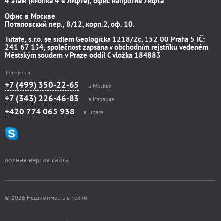
4 этаж (кнопка 4 в лифте), офис напротив лифта
Офис в Москве
Потаповский пер., 8/12, корп.2, оф. 10.
Tutafe, s.r.o. se sídlem Geologická 1218/2c, 152 00 Praha 5 IČ:
241 67 134, společnost zapsána v obchodním rejstříku vedeném
Městským soudem v Praze oddíl C vložka 184883
Телефоны
+7 (499) 350-22-65
в Москве
+7 (343) 226-46-83
в Израиле
+420 774 065 938
в Праге
полная версия сайта
© 2026 Недвижимость в Чехии.