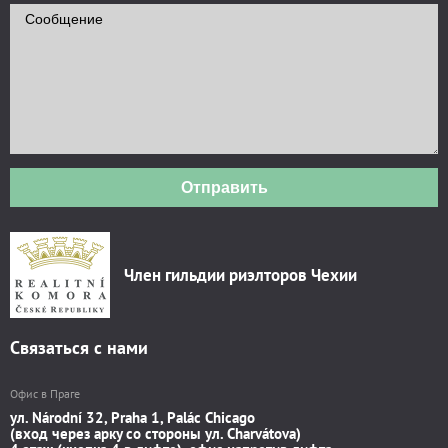
Отправить
Член гильдии риэлторов Чехии
Связаться с нами
Офис в Праге
ул. Národní 32, Praha 1, Palác Chicago
(вход через арку со стороны ул. Charvátova)