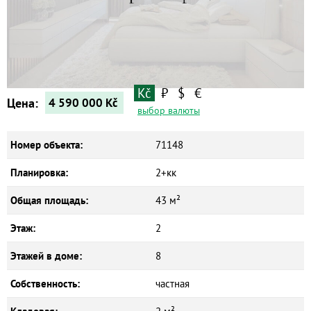
Квартиры
Дома
Новостройки
Коммерческие объекты
Kč
₽
$
€
Цена:
4 590 000
Kč
выбор валюты
Номер объекта:
71148
Планировка:
2+кк
Общая площадь:
43 м²
Этаж:
2
Этажей в доме:
8
Собственность:
частная