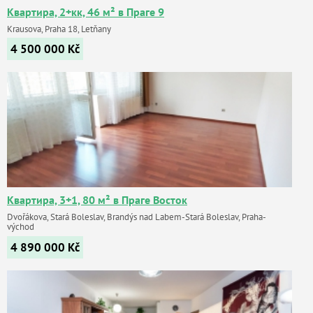
Квартира, 2+кк, 46 м² в Праге 9
Krausova, Praha 18, Letňany
4 500 000
Kč
Квартира, 3+1, 80 м² в Праге Восток
Dvořákova, Stará Boleslav, Brandýs nad Labem-Stará Boleslav, Praha-
východ
4 890 000
Kč