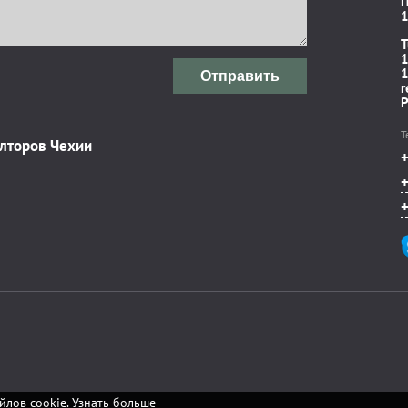
П
1
T
1
1
Отправить
r
P
Т
элторов Чехии
йлов cookie.
Узнать больше