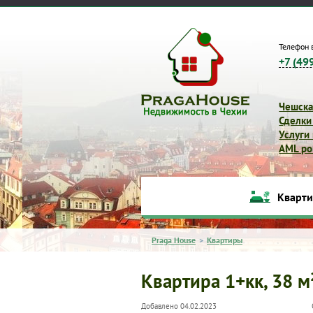
Телефон 
+7 (49
Чешска
Сделки
Услуги
AML pol
Кварт
Praga House
>
Квартиры
Квартира 1+кк, 38 м
Добавлено 04.02.2023