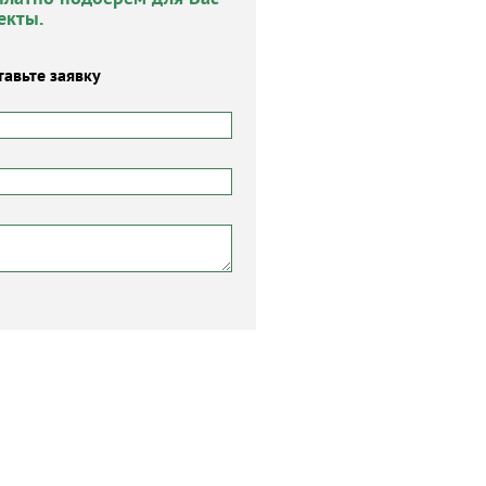
екты.
тавьте заявку