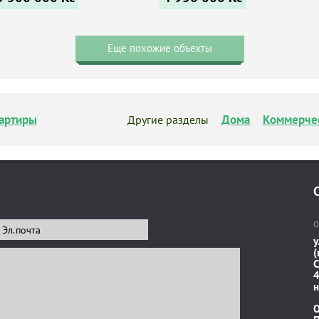
Еще похожие объекты
артиры
Дома
Коммерче
Другие разделы
О
у
(
C
4
н