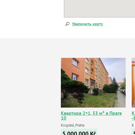
Увеличить карту
Квартира 2+1, 53 м² в Праге
К
10
-
Krupská, Praha
K
5 000 000
Kč