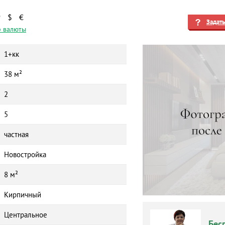
₽
$
€
Задат
 валюты
1+кк
38 м²
2
5
частная
Новостройка
8 м²
Кирпичный
Центральное
Бес