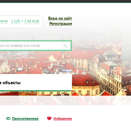
Вход на сайт
рага
:
1 CZK
=
3.88 RUB
Регистрация
е объекты
ты
Просмотренное
Избранное