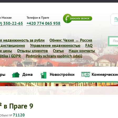
в Москве
Телефон в Праге
П
9) 350-22-65
+420 774 065 938
я недвижимость за рубли
Обмен: Чехия ↔ Россия
 дистанционно
Управление недвижимостью
FAQ
 и цены
Отзывы клиентов
Статьи
Наши контакты
itika i GDPR
Podmínky ochrany osobních údajů
иры
Дома
Новостройки
Коммерчески
Квартиры
Дома
Новостройки
Коммерческие объек
² в Праге 9
71120
Объект №