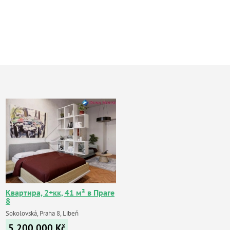
Квартира, 2+кк, 41 м² в Праге
8
Sokolovská, Praha 8, Libeň
5 200 000
Kč