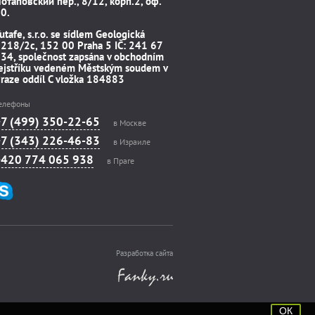
отаповский пер., 8/12, корп.2, оф.
0.
utafe, s.r.o. se sídlem Geologická
218/2c, 152 00 Praha 5 IČ: 241 67
34, společnost zapsána v obchodním
ejstříku vedeném Městským soudem v
raze oddíl C vložka 184883
елефоны
+7 (499) 350-22-65
в Москве
+7 (343) 226-46-83
в Израиле
+420 774 065 938
в Праге
Разработка сайта
ОК