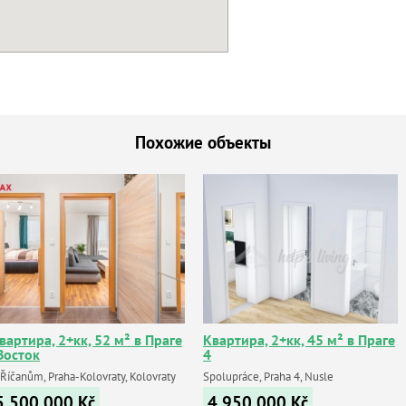
Похожие объекты
вартира, 2+кк, 52 м² в Праге
Квартира, 2+кк, 45 м² в Праге
Восток
4
 Říčanům, Praha-Kolovraty, Kolovraty
Spolupráce, Praha 4, Nusle
5 500 000
Kč
4 950 000
Kč