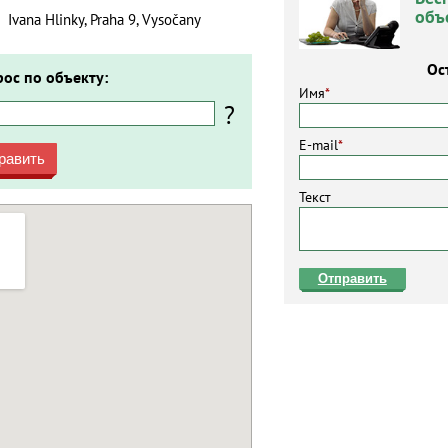
объ
Ivana Hlinky, Praha 9, Vysočany
Ос
рос по объекту:
Имя
*
?
E-mail
*
равить
Текст
Отправить