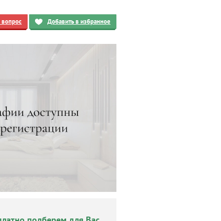
ь вопрос
Добавить в избранное
платно подберем для Вас