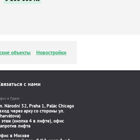
ские объекты
Новостройки
Связаться с нами
фис в Праге
л. Národní 32, Praha 1, Palác Chicago
вход через арку со стороны ул.
harvátova)
 этаж (кнопка 4 в лифте), офис
апротив лифта
Офис в Москве