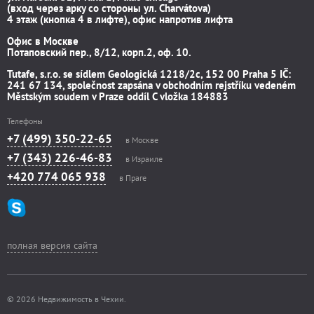
(вход через арку со стороны ул. Charvátova)
4 этаж (кнопка 4 в лифте), офис напротив лифта
Офис в Москве
Потаповский пер., 8/12, корп.2, оф. 10.
Tutafe, s.r.o. se sídlem Geologická 1218/2c, 152 00 Praha 5 IČ:
241 67 134, společnost zapsána v obchodním rejstříku vedeném
Městským soudem v Praze oddíl C vložka 184883
Телефоны
+7 (499) 350-22-65
в Москве
+7 (343) 226-46-83
в Израиле
+420 774 065 938
в Праге
полная версия сайта
© 2026 Недвижимость в Чехии.