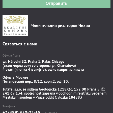
Отправить
Член гильдии риэлторов Чехии
Связаться с нами
Офис в Праге
ул. Národní 32, Praha 1, Palác Chicago
(вход через арку со стороны ул. Charvátova)
4 этаж (кнопка 4 в лифте), офис напротив лифта
Офис в Москве
Потаповский пер., 8/12, корп.2, оф. 10.
Tutafe, s.r.o. se sídlem Geologická 1218/2c, 152 00 Praha 5 IČ:
241 67 134, společnost zapsána v obchodním rejstříku vedeném
Městským soudem v Praze oddíl C vložka 184883
Телефоны
+7 (499) 350-22-65
в Москве