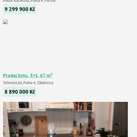
Podle Kačerova, Praha 4, Michle
9 299 900
Kč
Prodej bytu, 3+1, 67 m²
Střimelická, Praha 4, Záběhlice
8 890 000
Kč