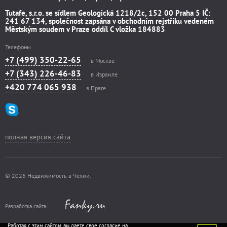
Tutafe, s.r.o. se sídlem Geologická 1218/2c, 152 00 Praha 5 IČ:
241 67 134, společnost zapsána v obchodním rejstříku vedeném
Městským soudem v Praze oddíl C vložka 184883
Телефоны
+7 (499) 350-22-65
в Москве
+7 (343) 226-46-83
в Израиле
+420 774 065 938
в Праге
полная версия сайта
© 2026 Недвижимость в Чехии.
Разработка сайта
Работая с этим сайтом, вы даете свое согласие на