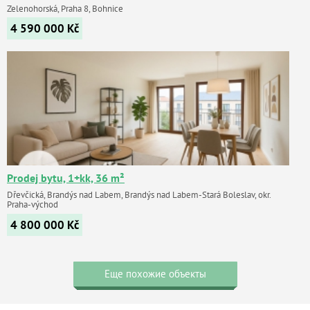
Zelenohorská, Praha 8, Bohnice
4 590 000
Kč
Prodej bytu, 1+kk, 36 m²
Dřevčická, Brandýs nad Labem, Brandýs nad Labem-Stará Boleslav, okr.
Praha-východ
4 800 000
Kč
Еще похожие объекты