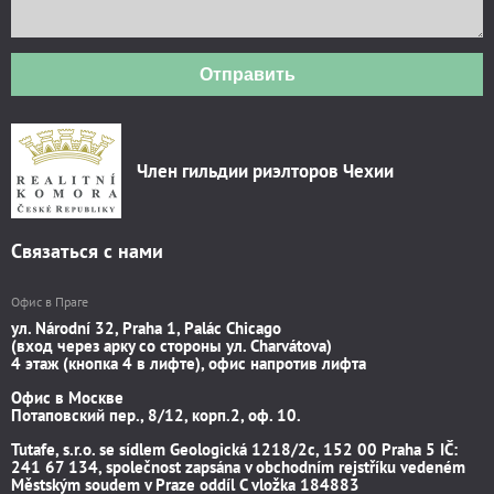
Отправить
Член гильдии риэлторов Чехии
Связаться с нами
Офис в Праге
ул. Národní 32, Praha 1, Palác Chicago
(вход через арку со стороны ул. Charvátova)
4 этаж (кнопка 4 в лифте), офис напротив лифта
Офис в Москве
Потаповский пер., 8/12, корп.2, оф. 10.
Tutafe, s.r.o. se sídlem Geologická 1218/2c, 152 00 Praha 5 IČ:
241 67 134, společnost zapsána v obchodním rejstříku vedeném
Městským soudem v Praze oddíl C vložka 184883