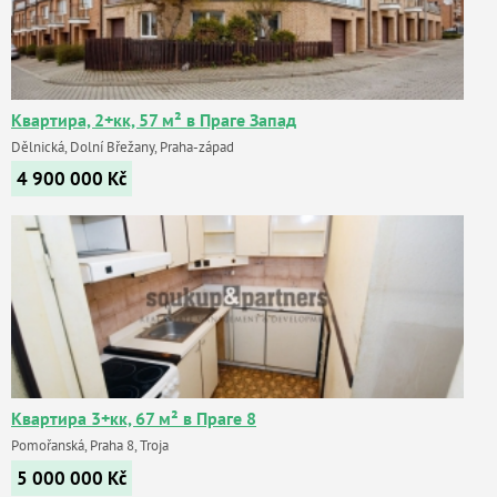
Квартира, 2+кк, 57 м² в Праге Запад
Dělnická, Dolní Břežany, Praha-západ
4 900 000
Kč
Квартира 3+кк, 67 м² в Праге 8
Pomořanská, Praha 8, Troja
5 000 000
Kč