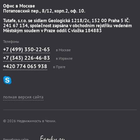
Офис в Москве
Потаповский пер., 8/12, корп.2, оф. 10.
Tutafe, s.r.o. se sídlem Geologická 1218/2c, 152 00 Praha 5 IČ:
241 67 134, společnost zapsána v obchodním rejstříku vedeném
Městským soudem v Praze oddíl C vložka 184883
Телефоны
+7 (499) 350-22-65
в Москве
+7 (343) 226-46-83
в Израиле
+420 774 065 938
в Праге
полная версия сайта
© 2026 Недвижимость в Чехии.
Разработка сайта