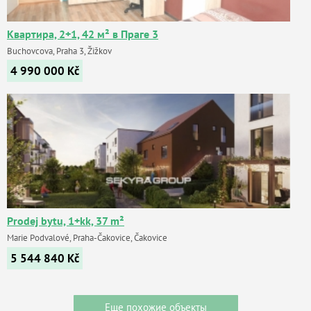
Квартира, 2+1, 42 м² в Праге 3
Buchovcova, Praha 3, Žižkov
4 990 000
Kč
Prodej bytu, 1+kk, 37 m²
Marie Podvalové, Praha-Čakovice, Čakovice
5 544 840
Kč
Еще похожие объекты