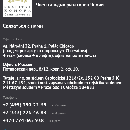
Член гильдии риэлторов Чехии
Связаться с нами
Офис в Праге
ул. Národní 32, Praha 1, Palác Chicago
(вход через арку со стороны ул. Charvátova)
4 этаж (кнопка 4 в лифте), офис напротив лифта
Офис в Москве
Потаповский пер., 8/12, корп.2, оф. 10.
Tutafe, s.r.o. se sídlem Geologická 1218/2c, 152 00 Praha 5 IČ:
241 67 134, společnost zapsána v obchodním rejstříku vedeném
Městským soudem v Praze oddíl C vložka 184883
Телефоны
+7 (499) 350-22-65
в Москве
+7 (343) 226-46-83
в Израиле
+420 774 065 938
в Праге