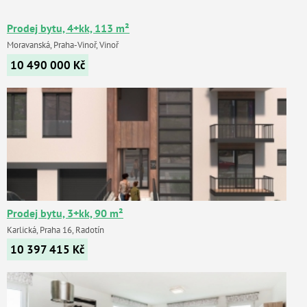
Prodej bytu, 4+kk, 113 m²
Moravanská, Praha-Vinoř, Vinoř
10 490 000
Kč
Prodej bytu, 3+kk, 90 m²
Karlická, Praha 16, Radotín
10 397 415
Kč