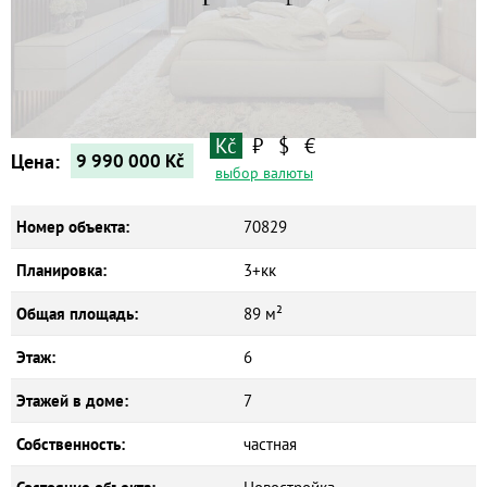
Квартиры
Дома
Kč
₽
$
€
Цена:
9 990 000
Kč
Новостройки
выбор валюты
Коммерческие объекты
Номер объекта:
70829
Планировка:
3+кк
Общая площадь:
89 м²
Этаж:
6
Этажей в доме:
7
Собственность:
частная