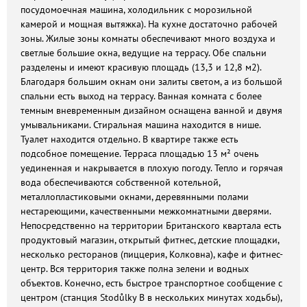
посудомоечная машина, холодильник с морозильной
камерой и мощная вытяжка). На кухне достаточно рабочей
зоны. Жилые зоны комнаты обеспечивают много воздуха и
светлые большие окна, ведущие на террасу. Обе спальни
разделены и имеют красивую площадь (13,3 и 12,8 м2).
Благодаря большим окнам они залиты светом, а из большой
спальни есть выход на террасу. Ванная комната с более
темным вневременным дизайном оснащена ванной и двумя
умывальниками. Стиральная машина находится в нише.
Туалет находится отдельно. В квартире также есть
подсобное помещение. Терраса площадью 13 м² очень
уединенная и накрывается в плохую погоду. Тепло и горячая
вода обеспечиваются собственной котельной,
металлопластиковыми окнами, деревянными полами
нестареющими, качественными межкомнатными дверями.
Непосредственно на территории Британского квартала есть
продуктовый магазин, открытый фитнес, детские площадки,
несколько ресторанов (пиццерия, Колковна), кафе и фитнес-
центр. Вся территория также полна зелени и водных
объектов. Конечно, есть быстрое транспортное сообщение с
центром (станция Stodůlky B в нескольких минутах ходьбы),