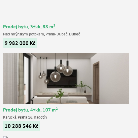
Prodej bytu, 3+kk, 88 m²
Nad mlýnským potokem, Praha-Dubeč, Dubeč
9 982 000
Kč
Prodej bytu, 4+kk, 107 m²
Karlická, Praha 16, Radotín
10 288 346
Kč