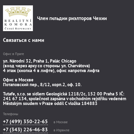
Член гильдии риэлторов Чехии
Связаться с нами
Офис в Праге
ул. Národní 32, Praha 1, Palác Chicago
(вход через арку со стороны ул. Charvátova)
4 этаж (кнопка 4 в лифте), офис напротив лифта
Офис в Москве
Потаповский пер., 8/12, корп.2, оф. 10.
Tutafe, s.r.o. se sídlem Geologická 1218/2c, 152 00 Praha 5 IČ:
241 67 134, společnost zapsána v obchodním rejstříku vedeném
Městským soudem v Praze oddíl C vložka 184883
Телефоны
+7 (499) 350-22-65
в Москве
+7 (343) 226-46-83
в Израиле