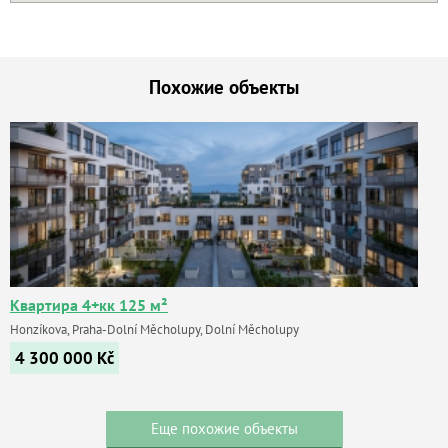
Похожие объекты
Квартира 4+кк 125 м²
Honzíkova, Praha-Dolní Měcholupy, Dolní Měcholupy
4 300 000
Kč
Еще похожие объекты