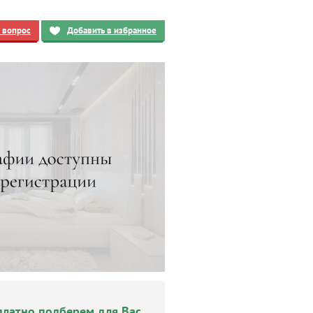
ь вопрос
Добавить в избранное
платно подберем для Вас