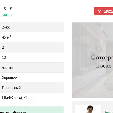
₽
$
€
Задат
 валюты
2+кк
45 м²
2
12
частная
Хорошее
Панельный
Mládežnická, Kladno
Бес
рос по объекту: