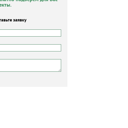
екты.
тавьте заявку