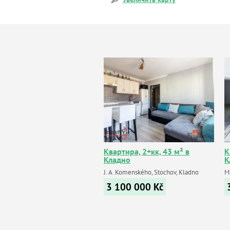
Квартира, 2+кк, 43 м² в
К
Кладно
К
J. A. Komenského, Stochov, Kladno
M
3 100 000
Kč