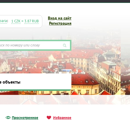
Вход на сайт
рага
:
1 CZK
=
3.87 RUB
Регистрация
е объекты
ты
Просмотренное
Избранное