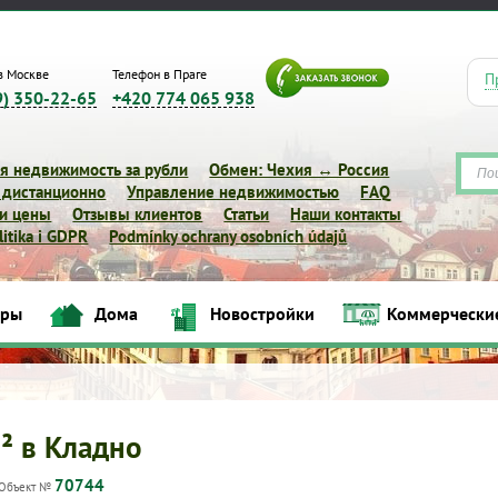
в Москве
Телефон в Праге
П
9) 350-22-65
+420 774 065 938
я недвижимость за рубли
Обмен: Чехия ↔ Россия
 дистанционно
Управление недвижимостью
FAQ
 и цены
Отзывы клиентов
Статьи
Наши контакты
itika i GDPR
Podmínky ochrany osobních údajů
иры
Дома
Новостройки
Коммерчески
Квартиры
Дома
Новостройки
Коммерческие объек
м² в Кладно
70744
Объект №