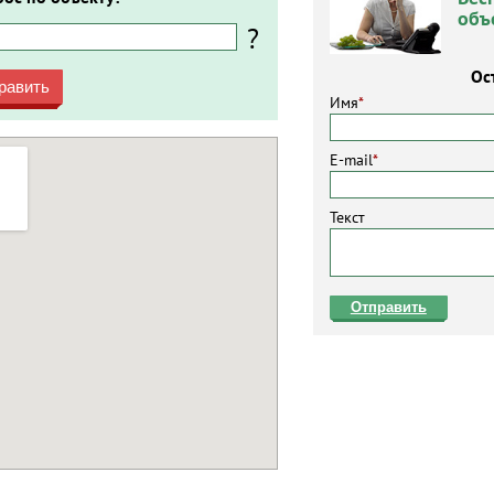
объ
?
Ос
равить
Имя
*
E-mail
*
Текст
Отправить