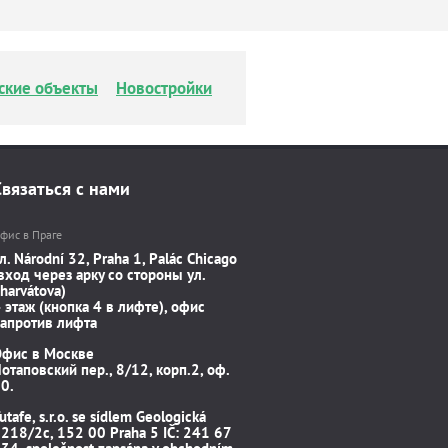
ские объекты
Новостройки
Связаться с нами
фис в Праге
л. Národní 32, Praha 1, Palác Chicago
вход через арку со стороны ул.
harvátova)
 этаж (кнопка 4 в лифте), офис
апротив лифта
Офис в Москве
отаповский пер., 8/12, корп.2, оф.
0.
utafe, s.r.o. se sídlem Geologická
218/2c, 152 00 Praha 5 IČ: 241 67