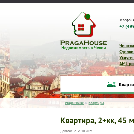
Телефон 
+7 (49
Чешска
Сделки
Услуги
AML pol
Кварт
Praga House
>
Квартиры
Квартира, 2+кк, 45 
Добавлено 31.10.2021