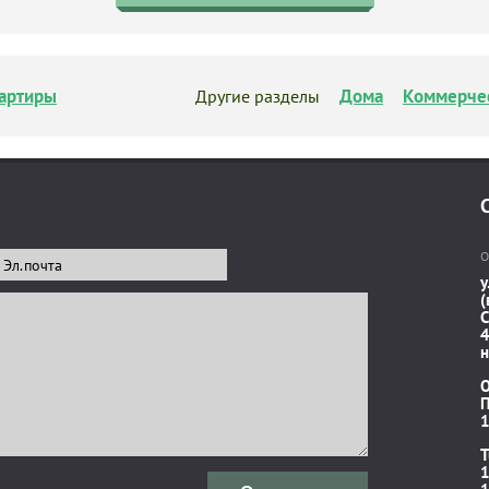
артиры
Дома
Коммерче
Другие разделы
О
у
(
C
4
н
П
1
T
1