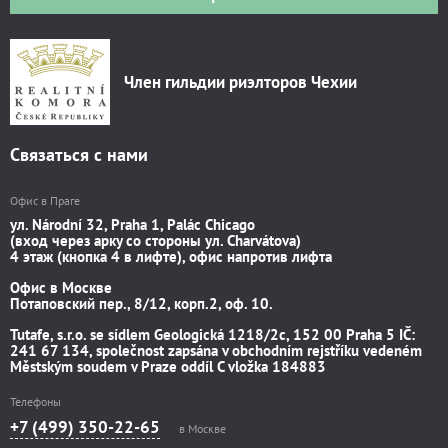
Член гильдии риэлторов Чехии
Связаться с нами
Офис в Праге
ул. Národní 32, Praha 1, Palác Chicago
(вход через арку со стороны ул. Charvátova)
4 этаж (кнопка 4 в лифте), офис напротив лифта
Офис в Москве
Потаповский пер., 8/12, корп.2, оф. 10.
Tutafe, s.r.o. se sídlem Geologická 1218/2c, 152 00 Praha 5 IČ:
241 67 134, společnost zapsána v obchodním rejstříku vedeném
Městským soudem v Praze oddíl C vložka 184883
Телефоны
+7 (499) 350-22-65
в Москве