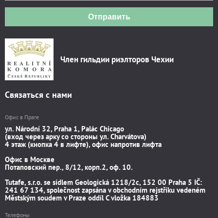
Отправить
Член гильдии риэлторов Чехии
Связаться с нами
Офис в Праге
ул. Národní 32, Praha 1, Palác Chicago
(вход через арку со стороны ул. Charvátova)
4 этаж (кнопка 4 в лифте), офис напротив лифта
Офис в Москве
Потаповский пер., 8/12, корп.2, оф. 10.
Tutafe, s.r.o. se sídlem Geologická 1218/2c, 152 00 Praha 5 IČ:
241 67 134, společnost zapsána v obchodním rejstříku vedeném
Městským soudem v Praze oddíl C vložka 184883
Телефоны