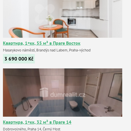
Квартира, 1+кк, 55 м² в Праге Восток
Masarykovo náměstí, Brandýs nad Labem, Praha-východ
3 690 000
Kč
Квартира, 1+кк, 32 м² в Праге 14
Dobrovolného, Praha 14, Černý Most