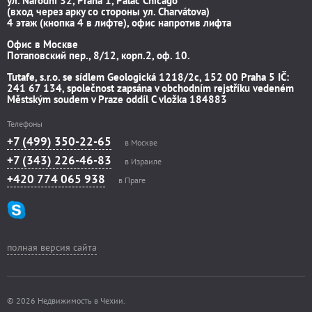
ул. Národní 32, Praha 1, Palác Chicago
(вход через арку со стороны ул. Charvátova)
4 этаж (кнопка 4 в лифте), офис напротив лифта
Офис в Москве
Потаповский пер., 8/12, корп.2, оф. 10.
Tutafe, s.r.o. se sídlem Geologická 1218/2c, 152 00 Praha 5 IČ:
241 67 134, společnost zapsána v obchodním rejstříku vedeném
Městským soudem v Praze oddíl C vložka 184883
Телефоны
+7 (499) 350-22-65
в Москве
+7 (343) 226-46-83
в Израиле
+420 774 065 938
в Праге
полная версия сайта
© 2026 Недвижимость в Чехии.