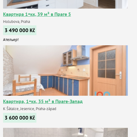
Квартира 1+кк, 39 м² в Праге 5
Holubova, Praha
3 490 000
Kč
Ательер!
Квартира, 1+кк, 35 м² в Праге-Запад
K Šátalce, Jesenice, Praha-západ
3 600 000
Kč