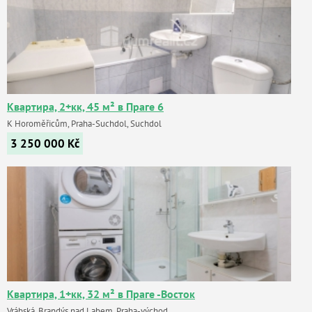
Квартира, 2+кк, 45 м² в Праге 6
K Horoměřicům, Praha-Suchdol, Suchdol
3 250 000
Kč
Квартира, 1+кк, 32 м² в Праге -Восток
Vrábská, Brandýs nad Labem, Praha-východ