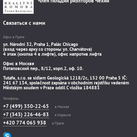
Член гильдии риэлторов Чехии
Связаться с нами
Офис в Праге
ул. Národní 32, Praha 1, Palác Chicago
(вход через арку со стороны ул. Charvátova)
4 этаж (кнопка 4 в лифте), офис напротив лифта
Офис в Москве
Потаповский пер., 8/12, корп.2, оф. 10.
Tutafe, s.r.o. se sídlem Geologická 1218/2c, 152 00 Praha 5 IČ:
241 67 134, společnost zapsána v obchodním rejstříku vedeném
Městským soudem v Praze oddíl C vložka 184883
Телефоны
+7 (499) 350-22-65
в Москве
+7 (343) 226-46-83
в Израиле
+420 774 065 938
в Праге