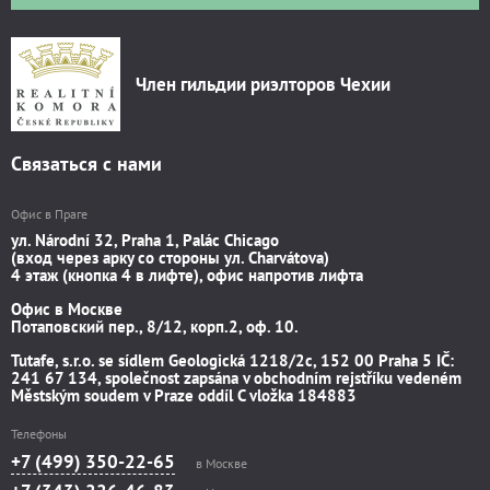
Член гильдии риэлторов Чехии
Связаться с нами
Офис в Праге
ул. Národní 32, Praha 1, Palác Chicago
(вход через арку со стороны ул. Charvátova)
4 этаж (кнопка 4 в лифте), офис напротив лифта
Офис в Москве
Потаповский пер., 8/12, корп.2, оф. 10.
Tutafe, s.r.o. se sídlem Geologická 1218/2c, 152 00 Praha 5 IČ:
241 67 134, společnost zapsána v obchodním rejstříku vedeném
Městským soudem v Praze oddíl C vložka 184883
Телефоны
+7 (499) 350-22-65
в Москве