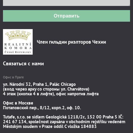
Отправить
Член гильдии риэлторов Чехии
Связаться с нами
Офис в Праге
ул. Národní 32, Praha 1, Palác Chicago
(вход через арку со стороны ул. Charvátova)
4 этаж (кнопка 4 в лифте), офис напротив лифта
Офис в Москве
Потаповский пер., 8/12, корп.2, оф. 10.
Tutafe, s.r.o. se sídlem Geologická 1218/2c, 152 00 Praha 5 IČ:
241 67 134, společnost zapsána v obchodním rejstříku vedeném
Městským soudem v Praze oddíl C vložka 184883