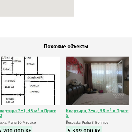
Похожие объекты
вартира 2+1, 43 м² в Праге
Квартира, 3+кк, 58 м² в Праге
0
8
ská, Praha 10, Vršovice
Řešovská, Praha 8, Bohnice
5 200 000
Kč
5 399 000
Kč