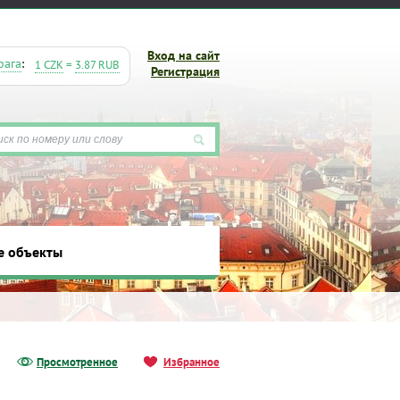
Вход на сайт
рага
:
1 CZK
=
3.87 RUB
Регистрация
е объекты
ты
Просмотренное
Избранное