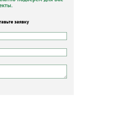
екты.
тавьте заявку