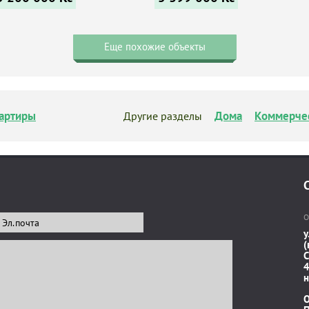
Еще похожие объекты
артиры
Дома
Коммерче
Другие разделы
О
у
(
C
4
н