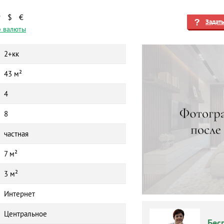
₽
$
€
Задат
 валюты
2+кк
43 м²
4
8
частная
7 м²
3 м²
Интернет
Центральное
Бес