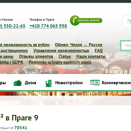
в Москве
Телефон в Праге
П
9) 350-22-65
+420 774 065 938
я недвижимость за рубли
Обмен: Чехия ↔ Россия
 дистанционно
Управление недвижимостью
FAQ
 и цены
Отзывы клиентов
Статьи
Наши контакты
itika i GDPR
Podmínky ochrany osobních údajů
иры
Дома
Новостройки
Коммерчески
Квартиры
Дома
Новостройки
Коммерческие объек
² в Праге 9
70541
Объект №