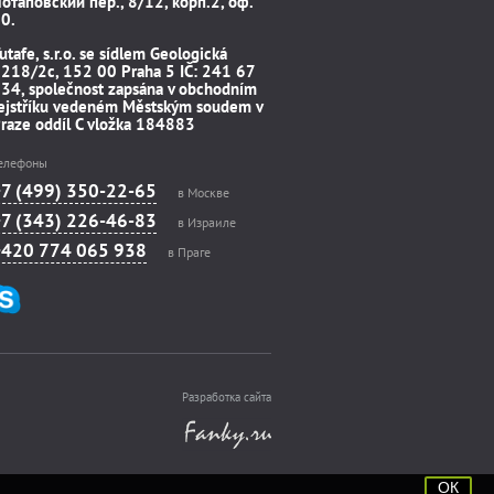
отаповский пер., 8/12, корп.2, оф.
0.
utafe, s.r.o. se sídlem Geologická
218/2c, 152 00 Praha 5 IČ: 241 67
34, společnost zapsána v obchodním
ejstříku vedeném Městským soudem v
raze oddíl C vložka 184883
елефоны
+7 (499) 350-22-65
в Москве
+7 (343) 226-46-83
в Израиле
+420 774 065 938
в Праге
Разработка сайта
ОК