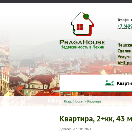
Телефон 
+7 (49
Чешска
Сделки
Услуги
AML pol
Кварт
Praga House
>
Квартиры
Квартира, 2+кк, 43 м
Добавлено 19.05.2021