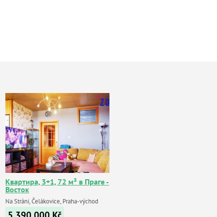
Квартира, 3+1, 72 м² в Праге -
Восток
Na Stráni, Čelákovice, Praha-východ
5 390 000
Kč