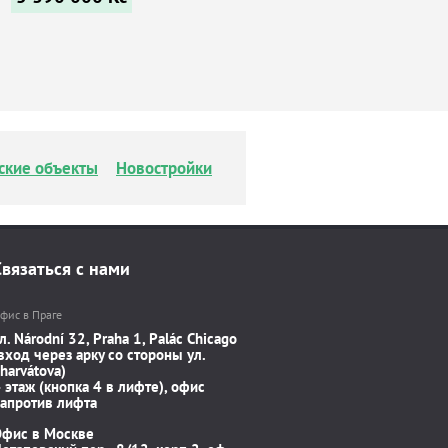
ские объекты
Новостройки
Связаться с нами
фис в Праге
л. Národní 32, Praha 1, Palác Chicago
вход через арку со стороны ул.
harvátova)
 этаж (кнопка 4 в лифте), офис
апротив лифта
Офис в Москве