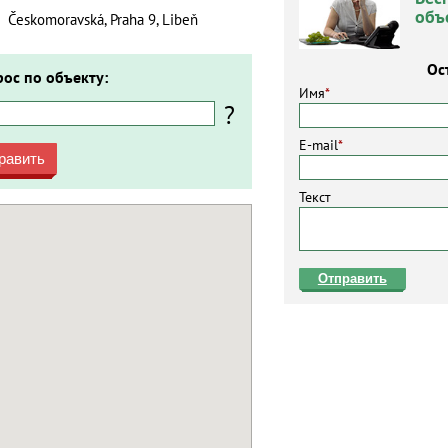
объ
Českomoravská, Praha 9, Libeň
Ос
рос по объекту:
Имя
*
?
E-mail
*
равить
Текст
Отправить