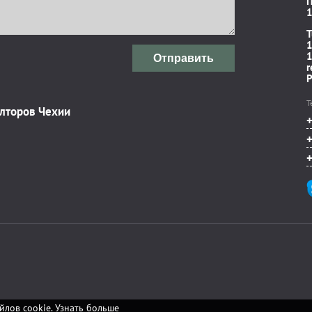
П
1
T
1
1
Отправить
r
P
Т
элторов Чехии
йлов cookie.
Узнать больше