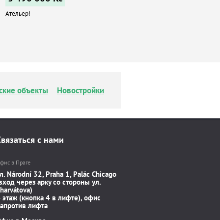
Ательер!
ские объекты
Новостройки
Связаться с нами
фис в Праге
л. Národní 32, Praha 1, Palác Chicago
вход через арку со стороны ул.
harvátova)
 этаж (кнопка 4 в лифте), офис
апротив лифта