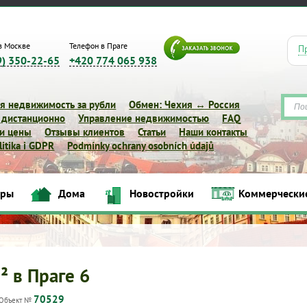
в Москве
Телефон в Праге
П
9) 350-22-65
+420 774 065 938
я недвижимость за рубли
Обмен: Чехия ↔ Россия
 дистанционно
Управление недвижимостью
FAQ
 и цены
Отзывы клиентов
Статьи
Наши контакты
itika i GDPR
Podmínky ochrany osobních údajů
иры
Дома
Новостройки
Коммерчески
Квартиры
Дома
Новостройки
Коммерческие объек
² в Праге 6
70529
Объект №