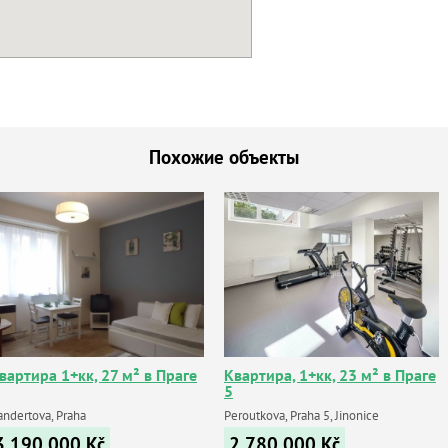
Похожие объекты
вартира 1+кк, 27 м² в Праге
Квартира, 1+кк, 23 м² в Праге
5
andertova, Praha
Peroutkova, Praha 5, Jinonice
3 190 000
Kč
2 780 000
Kč