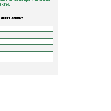
екты.
тавьте заявку