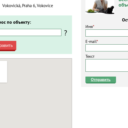
объ
Vokovická, Praha 6, Vokovice
Ос
рос по объекту:
Имя
*
?
E-mail
*
равить
Текст
Отправить