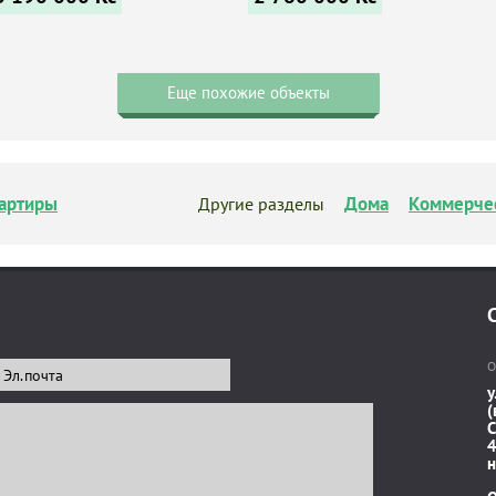
Еще похожие объекты
артиры
Дома
Коммерче
Другие разделы
О
у
(
C
4
н