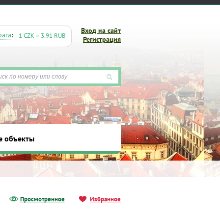
Вход на сайт
рага
:
1 CZK
=
3.91 RUB
Регистрация
е объекты
ты
Просмотренное
Избранное