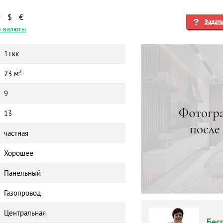
₽
$
€
Задат
 валюты
1+кк
23 м²
9
13
частная
Хорошее
Панельный
Газопровод
Центральная
Бес