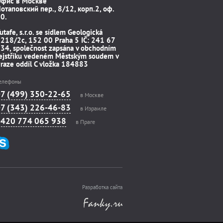
Офис в Москве
отаповский пер., 8/12, корп.2, оф.
0.
utafe, s.r.o. se sídlem Geologická
218/2c, 152 00 Praha 5 IČ: 241 67
34, společnost zapsána v obchodním
ejstříku vedeném Městským soudem v
raze oddíl C vložka 184883
елефоны
+7 (499) 350-22-65
в Москве
+7 (343) 226-46-83
в Израиле
+420 774 065 938
в Праге
Разработка сайта