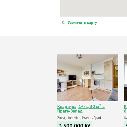
Увеличить карту
Квартира, 1+кк, 30 м² в
К
Праге-Запад
8
Žitná, Hostivice, Praha-západ
K
3 500 000
Kč