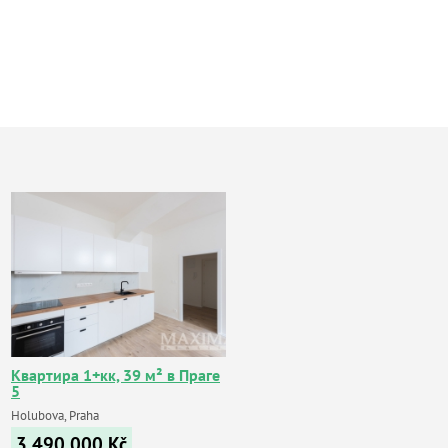
Квартира 1+кк, 39 м² в Праге
5
Holubova, Praha
3 490 000
Kč