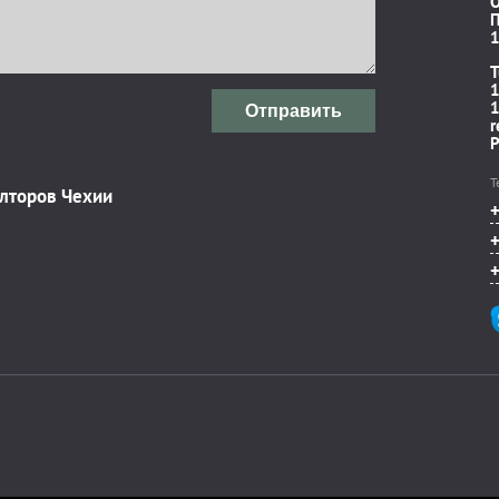
П
1
T
1
1
Отправить
r
P
Т
элторов Чехии