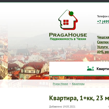
Телефон 
+7 (49
Чешска
Сделки
Услуги
AML pol
Кварт
Praga House
>
Квартиры
Квартира, 1+кк, 23 м
Добавлено 19.05.2021