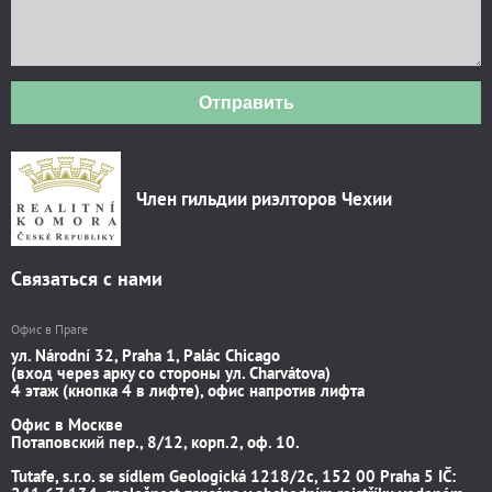
Отправить
Член гильдии риэлторов Чехии
Связаться с нами
Офис в Праге
ул. Národní 32, Praha 1, Palác Chicago
(вход через арку со стороны ул. Charvátova)
4 этаж (кнопка 4 в лифте), офис напротив лифта
Офис в Москве
Потаповский пер., 8/12, корп.2, оф. 10.
Tutafe, s.r.o. se sídlem Geologická 1218/2c, 152 00 Praha 5 IČ: