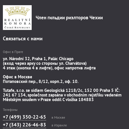
Член гильдии риэлторов Чехии
Связаться с нами
Офис в Праге
ул. Národní 32, Praha 1, Palác Chicago
(вход через арку со стороны ул. Charvátova)
4 этаж (кнопка 4 в лифте), офис напротив лифта
Офис в Москве
Потаповский пер., 8/12, корп.2, оф. 10.
Tutafe, s.r.o. se sídlem Geologická 1218/2c, 152 00 Praha 5 IČ:
241 67 134, společnost zapsána v obchodním rejstříku vedeném
Městským soudem v Praze oddíl C vložka 184883
Телефоны
+7 (499) 350-22-65
в Москве
+7 (343) 226-46-83
в Израиле