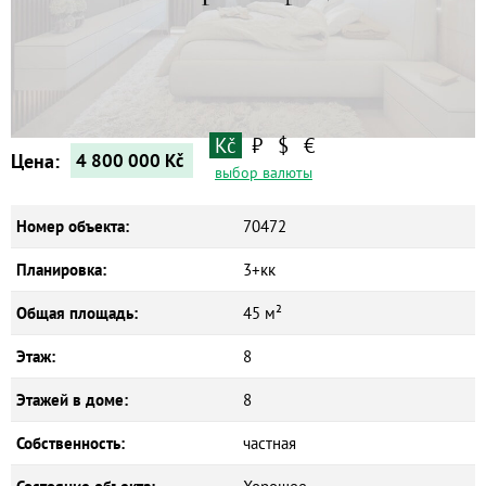
Квартиры
Дома
Новостройки
Коммерческие объекты
Kč
₽
$
€
Цена:
4 800 000
Kč
выбор валюты
Номер объекта:
70472
Планировка:
3+кк
Общая площадь:
45 м²
Этаж:
8
Этажей в доме:
8
Собственность:
частная