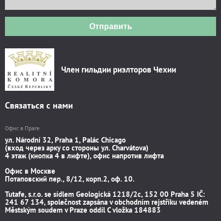
Отправить
Член гильдии риэлторов Чехии
Связаться с нами
Офис в Праге
ул. Národní 32, Praha 1, Palác Chicago
(вход через арку со стороны ул. Charvátova)
4 этаж (кнопка 4 в лифте), офис напротив лифта
Офис в Москве
Потаповский пер., 8/12, корп.2, оф. 10.
Tutafe, s.r.o. se sídlem Geologická 1218/2c, 152 00 Praha 5 IČ:
241 67 134, společnost zapsána v obchodním rejstříku vedeném
Městským soudem v Praze oddíl C vložka 184883