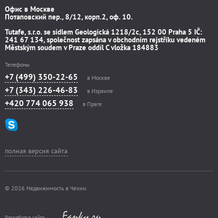
Офис в Москве
Потаповский пер., 8/12, корп.2, оф. 10.
Tutafe, s.r.o. se sídlem Geologická 1218/2c, 152 00 Praha 5 IČ:
241 67 134, společnost zapsána v obchodním rejstříku vedeném
Městským soudem v Praze oddíl C vložka 184883
Телефоны
+7 (499) 350-22-65
в Москве
+7 (343) 226-46-83
в Израиле
+420 774 065 938
в Праге
полная версия сайта
© 2026 Недвижимость в Чехии.
Разработка сайта