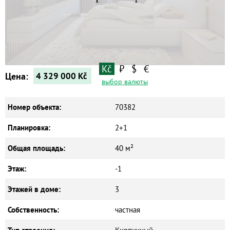
Квартиры
Дома
Новостройки
Коммерческие объекты
Kč
₽
$
€
Цена:
4 329 000
Kč
выбор валюты
Номер объекта:
70382
Планировка:
2+1
Общая площадь:
40 м²
Этаж:
-1
Этажей в доме:
3
Собственность:
частная