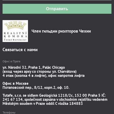
Отправить
Член гильдии риэлторов Чехии
Связаться с нами
Офис в Праге
ул. Národní 32, Praha 1, Palác Chicago
(вход через арку со стороны ул. Charvátova)
4 этаж (кнопка 4 в лифте), офис напротив лифта
Офис в Москве
Потаповский пер., 8/12, корп.2, оф. 10.
Tutafe, s.r.o. se sídlem Geologická 1218/2c, 152 00 Praha 5 IČ:
241 67 134, společnost zapsána v obchodním rejstříku vedeném
Městským soudem v Praze oddíl C vložka 184883
Телефоны