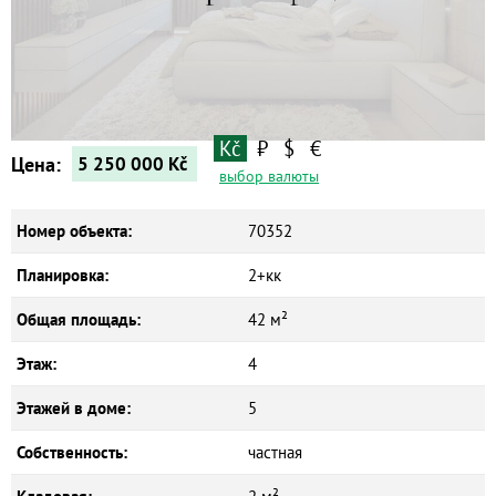
Квартиры
Дома
Новостройки
Коммерческие объекты
Kč
₽
$
€
Цена:
5 250 000
Kč
выбор валюты
Номер объекта:
70352
Планировка:
2+кк
Общая площадь:
42 м²
Этаж:
4
Этажей в доме:
5
Собственность:
частная