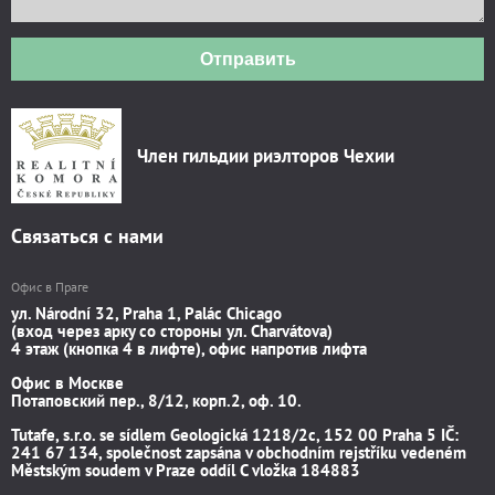
Отправить
Член гильдии риэлторов Чехии
Связаться с нами
Офис в Праге
ул. Národní 32, Praha 1, Palác Chicago
(вход через арку со стороны ул. Charvátova)
4 этаж (кнопка 4 в лифте), офис напротив лифта
Офис в Москве
Потаповский пер., 8/12, корп.2, оф. 10.
Tutafe, s.r.o. se sídlem Geologická 1218/2c, 152 00 Praha 5 IČ:
241 67 134, společnost zapsána v obchodním rejstříku vedeném
Městským soudem v Praze oddíl C vložka 184883