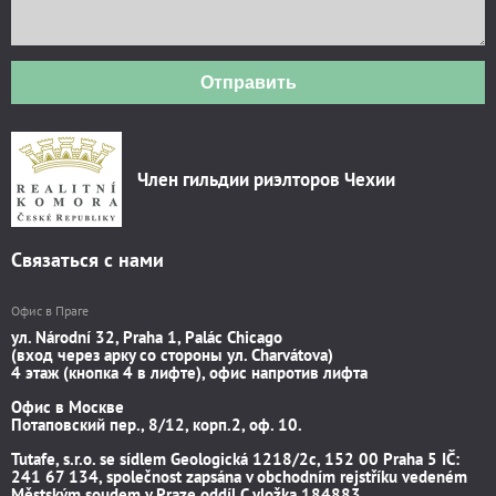
Отправить
Член гильдии риэлторов Чехии
Связаться с нами
Офис в Праге
ул. Národní 32, Praha 1, Palác Chicago
(вход через арку со стороны ул. Charvátova)
4 этаж (кнопка 4 в лифте), офис напротив лифта
Офис в Москве
Потаповский пер., 8/12, корп.2, оф. 10.
Tutafe, s.r.o. se sídlem Geologická 1218/2c, 152 00 Praha 5 IČ:
241 67 134, společnost zapsána v obchodním rejstříku vedeném
Městským soudem v Praze oddíl C vložka 184883