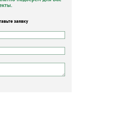
екты.
тавьте заявку