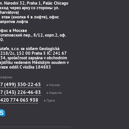
л. Národní 32, Praha 1, Palác Chicago
вход через арку со стороны ул.
harvátova)
 этаж (кнопка 4 в лифте), офис
апротив лифта
Офис в Москве
отаповский пер., 8/12, корп.2, оф.
0.
utafe, s.r.o. se sídlem Geologická
218/2c, 152 00 Praha 5 IČ: 241 67
34, společnost zapsána v obchodním
ejstříku vedeném Městským soudem v
raze oddíl C vložka 184883
елефоны
+7 (499) 350-22-65
в Москве
+7 (343) 226-46-83
в Израиле
+420 774 065 938
в Праге