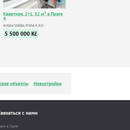
Квартира, 2+1, 52 м² в Праге
4
Antala Staška, Praha 4, Krč
5 500 000
Kč
ские объекты
Новостройки
Связаться с нами
фис в Праге