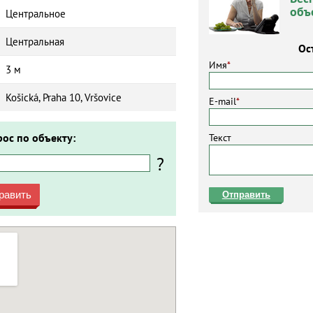
объ
Центральное
Центральная
Ос
Имя
*
3 м
Košická, Praha 10, Vršovice
E-mail
*
рос по объекту:
Текст
?
равить
Отправить