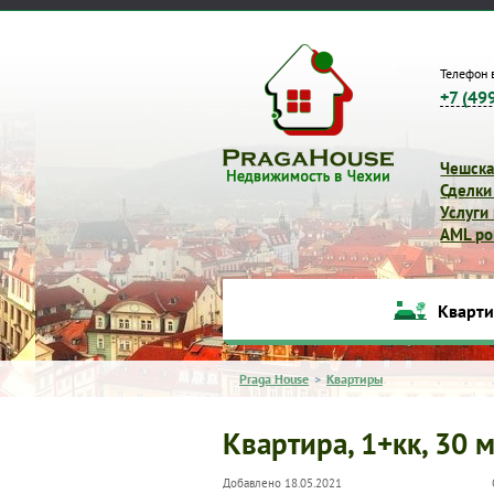
Телефон 
+7 (49
Чешска
Сделки
Услуги
AML pol
Кварт
Praga House
>
Квартиры
Квартира, 1+кк, 30 м
Добавлено 18.05.2021