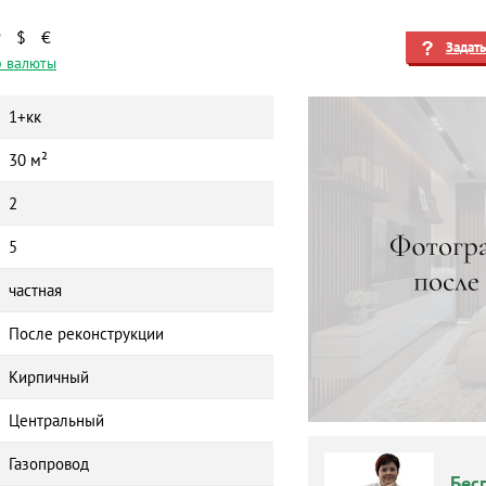
₽
$
€
Задат
 валюты
1+кк
30 м²
2
5
частная
После реконструкции
Кирпичный
Центральный
Газопровод
Бес