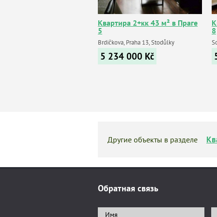
Квартира 2+кк 43 м² в Праге
К
5
8
Brdičkova, Praha 13, Stodůlky
So
5 234 000
Kč
Кв
Другие объекты в разделе
Обратная связь