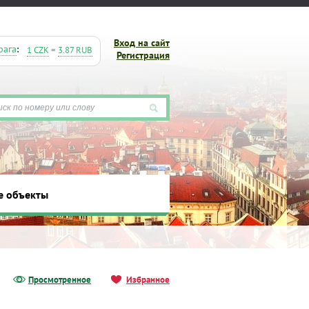
Вход на сайт
рага
:
1 CZK
=
3.87 RUB
Регистрация
е объекты
ты
Просмотренное
Избранное