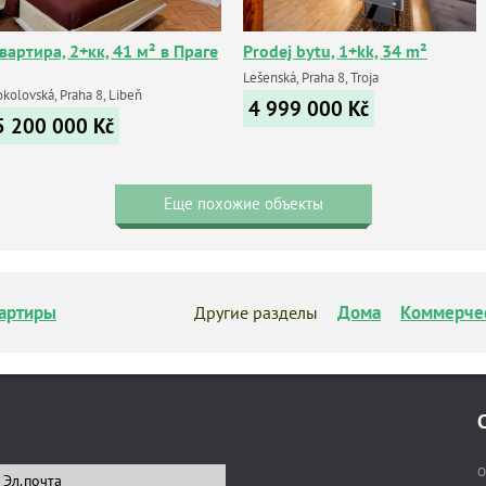
вартира, 2+кк, 41 м² в Праге
Prodej bytu, 1+kk, 34 m²
Lešenská, Praha 8, Troja
kolovská, Praha 8, Libeň
4 999 000
Kč
5 200 000
Kč
Еще похожие объекты
артиры
Дома
Коммерче
Другие разделы
О