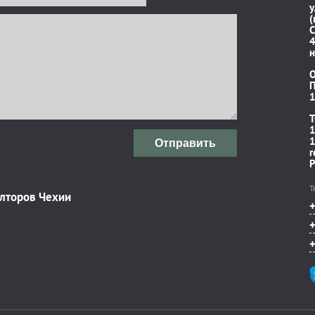
у
(
C
4
н
П
1
T
1
1
Отправить
r
P
Т
элторов Чехии