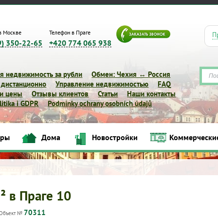
в Москве
Телефон в Праге
П
9) 350-22-65
+420 774 065 938
я недвижимость за рубли
Обмен: Чехия ↔ Россия
 дистанционно
Управление недвижимостью
FAQ
 и цены
Отзывы клиентов
Статьи
Наши контакты
itika i GDPR
Podmínky ochrany osobních údajů
иры
Дома
Новостройки
Коммерчески
Квартиры
Дома
Новостройки
Коммерческие объек
² в Праге 10
70311
Объект №