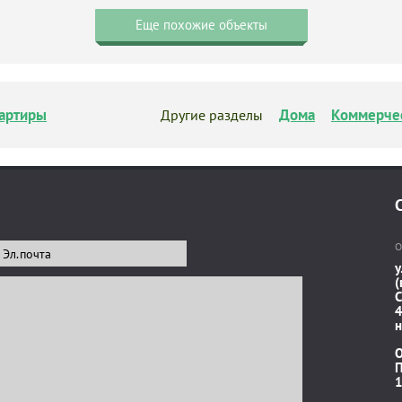
Еще похожие объекты
артиры
Дома
Коммерче
Другие разделы
О
у
(
C
4
н
П
1