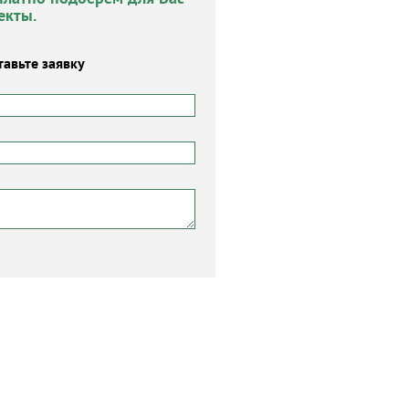
екты.
тавьте заявку