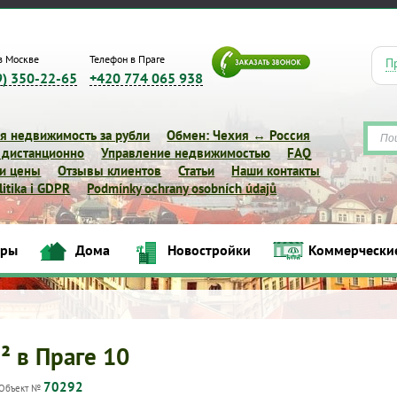
в Москве
Телефон в Праге
П
9) 350-22-65
+420 774 065 938
я недвижимость за рубли
Обмен: Чехия ↔ Россия
 дистанционно
Управление недвижимостью
FAQ
 и цены
Отзывы клиентов
Статьи
Наши контакты
itika i GDPR
Podmínky ochrany osobních údajů
иры
Дома
Новостройки
Коммерчески
Квартиры
Дома
Новостройки
Коммерческие объек
² в Праге 10
70292
Объект №