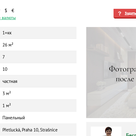
₽
$
€
Задат
 валюты
1+кк
26 м²
7
10
частная
3 м²
1 м²
Панельный
Přetlucká, Praha 10, Strašnice
Бес