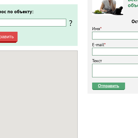
объ
рос по объекту:
?
Ос
Имя
*
равить
E-mail
*
Текст
Отправить