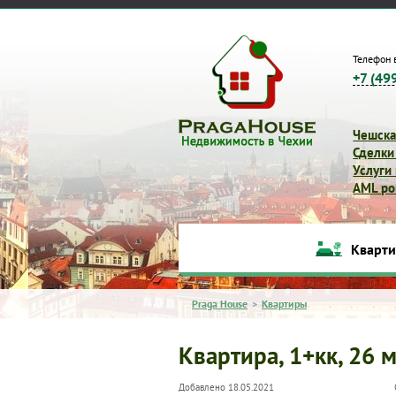
Телефон 
+7 (49
Чешска
Сделки
Услуги
AML pol
Кварт
Praga House
>
Квартиры
Квартира, 1+кк, 26 м
Добавлено 18.05.2021