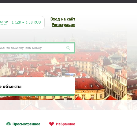
Вход на сайт
рага
:
1 CZK
=
3.88 RUB
Регистрация
е объекты
ты
Просмотренное
Избранное