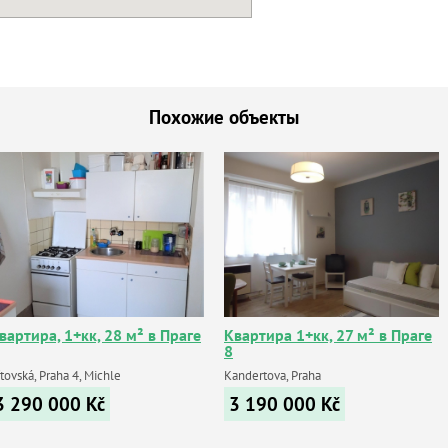
Похожие объекты
вартира, 1+кк, 28 м² в Праге
Квартира 1+кк, 27 м² в Праге
8
tovská, Praha 4, Michle
Kandertova, Praha
3 290 000
Kč
3 190 000
Kč