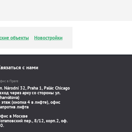
ские объекты
Новостройки
Связаться с нами
фис в Праге
л. Národní 32, Praha 1, Palác Chicago
вход через арку со стороны ул.
harvátova)
 этаж (кнопка 4 в лифте), офис
апротив лифта
Офис в Москве
отаповский пер., 8/12, корп.2, оф.
0.