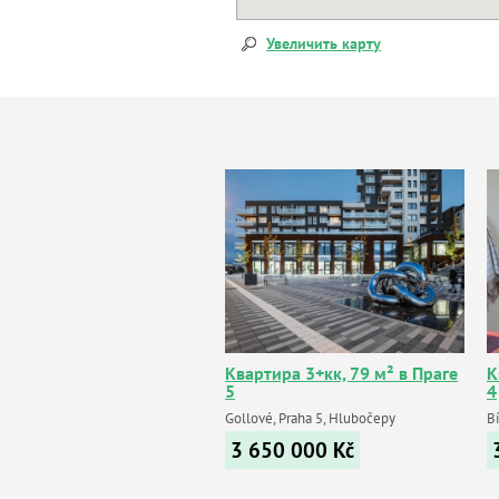
Увеличить карту
Квартира 3+кк, 79 м² в Праге
К
5
4
Gollové, Praha 5, Hlubočepy
Bí
3 650 000
Kč