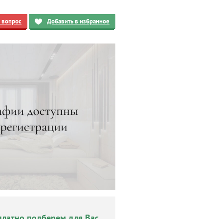
ь вопрос
Добавить в избранное
платно подберем для Вас