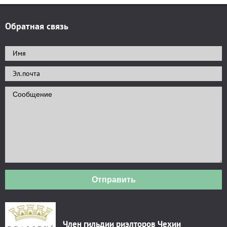
Обратная связь
Отправить
Член гильдии риэлторов Чехии