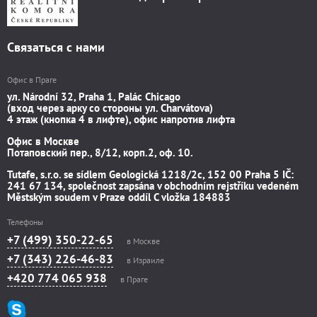
Связаться с нами
Офис в Праге
ул. Národní 32, Praha 1, Palác Chicago
(вход через арку со стороны ул. Charvátova)
4 этаж (кнопка 4 в лифте), офис напротив лифта
Офис в Москве
Потаповский пер., 8/12, корп.2, оф. 10.
Tutafe, s.r.o. se sídlem Geologická 1218/2c, 152 00 Praha 5 IČ:
241 67 134, společnost zapsána v obchodním rejstříku vedeném
Městským soudem v Praze oddíl C vložka 184883
Телефоны
+7 (499) 350-22-65
в Москве
+7 (343) 226-46-83
в Израиле
+420 774 065 938
в Праге