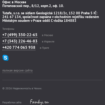
Офис в Москве
Потаповский пер., 8/12, корп.2, оф. 10.
Tutafe, s.r.o. se sídlem Geologická 1218/2c, 152 00 Praha 5 IČ:
241 67 134, společnost zapsána v obchodním rejstříku vedeném
Městským soudem v Praze oddíl C vložka 184883
Телефоны
+7 (499) 350-22-65
в Москве
+7 (343) 226-46-83
в Израиле
+420 774 065 938
в Праге
полная версия сайта
© 2026 Недвижимость в Чехии.
Разработка сайта