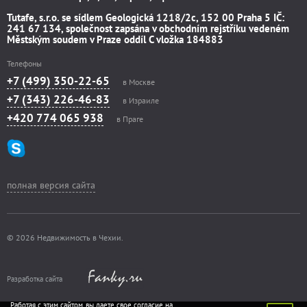
Tutafe, s.r.o. se sídlem Geologická 1218/2c, 152 00 Praha 5 IČ:
241 67 134, společnost zapsána v obchodním rejstříku vedeném
Městským soudem v Praze oddíl C vložka 184883
Телефоны
+7 (499) 350-22-65
в Москве
+7 (343) 226-46-83
в Израиле
+420 774 065 938
в Праге
полная версия сайта
© 2026 Недвижимость в Чехии.
Разработка сайта
Работая с этим сайтом, вы даете свое согласие на