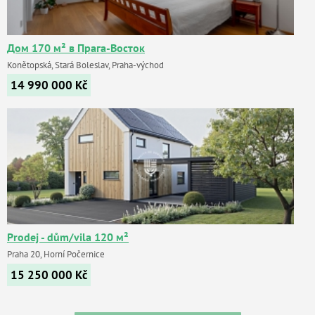
Дом 170 м² в Прага-Восток
Konětopská, Stará Boleslav, Praha-východ
14 990 000
Kč
Prodej - dům/vila 120 м²
Praha 20, Horní Počernice
15 250 000
Kč