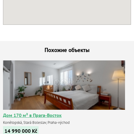
Похожие объекты
Дом 170 м² в Прага-Восток
Konětopská, Stará Boleslav, Praha-východ
14 990 000
Kč