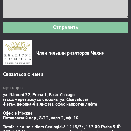
Отправить
Член гильдии риэлторов Чехии
Связаться с нами
Офис в Праге
ул. Národní 32, Praha 1, Palác Chicago
(вход через арку со стороны ул. Charvátova)
4 этаж (кнопка 4 в лифте), офис напротив лифта
Офис в Москве
Потаповский пер., 8/12, корп.2, оф. 10.
Tutafe, s.r.o. se sídlem Geologická 1218/2c, 152 00 Praha 5 IČ: