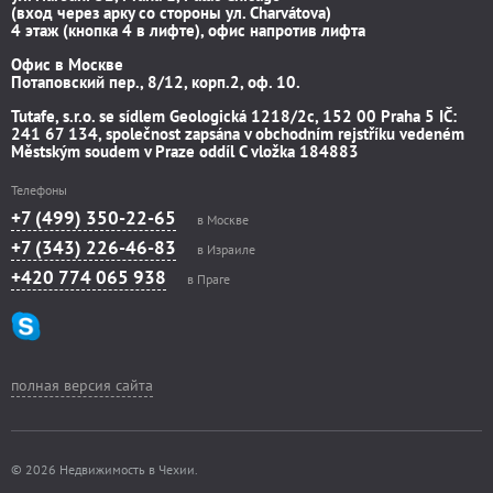
(вход через арку со стороны ул. Charvátova)
4 этаж (кнопка 4 в лифте), офис напротив лифта
Офис в Москве
Потаповский пер., 8/12, корп.2, оф. 10.
Tutafe, s.r.o. se sídlem Geologická 1218/2c, 152 00 Praha 5 IČ:
241 67 134, společnost zapsána v obchodním rejstříku vedeném
Městským soudem v Praze oddíl C vložka 184883
Телефоны
+7 (499) 350-22-65
в Москве
+7 (343) 226-46-83
в Израиле
+420 774 065 938
в Праге
полная версия сайта
© 2026 Недвижимость в Чехии.