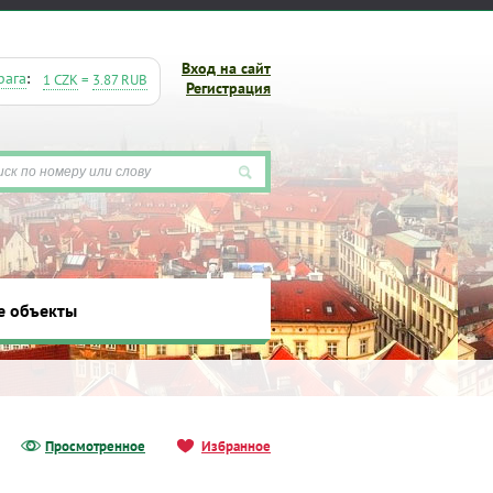
Вход на сайт
рага
:
1 CZK
=
3.87 RUB
Регистрация
е объекты
ты
Просмотренное
Избранное