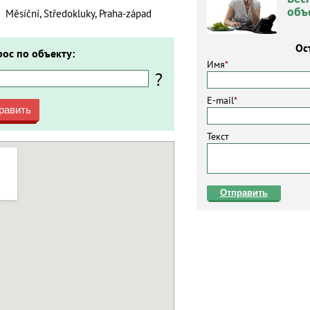
объ
Měsíční, Středokluky, Praha-západ
Ос
рос по объекту:
Имя
*
?
E-mail
*
равить
Текст
Отправить