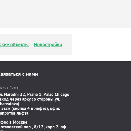
ские объекты
Новостройки
Связаться с нами
фис в Праге
л. Národní 32, Praha 1, Palác Chicago
вход через арку со стороны ул.
harvátova)
 этаж (кнопка 4 в лифте), офис
апротив лифта
Офис в Москве
отаповский пер., 8/12, корп.2, оф.