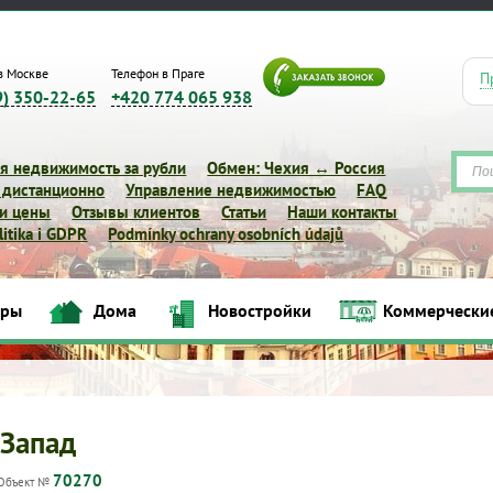
в Москве
Телефон в Праге
П
9) 350-22-65
+420 774 065 938
я недвижимость за рубли
Обмен: Чехия ↔ Россия
 дистанционно
Управление недвижимостью
FAQ
 и цены
Отзывы клиентов
Статьи
Наши контакты
itika i GDPR
Podmínky ochrany osobních údajů
иры
Дома
Новостройки
Коммерчески
Квартиры
Дома
Новостройки
Коммерческие объек
-Запад
70270
Объект №