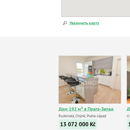
Увеличить карту
Дом 192 м² в Прага-Запад
Д
Rudenská, Chýně, Praha-západ
U
13 072 000
Kč