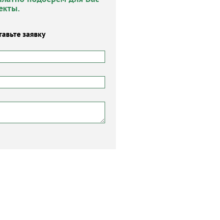
екты.
тавьте заявку