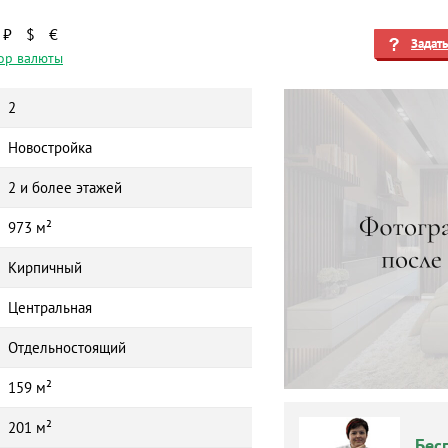
₽
$
€
Задат
ор валюты
2
Новостройка
2 и более этажей
973 м²
Кирпичный
Центральная
Отдельностоящий
159 м²
201 м²
Бес