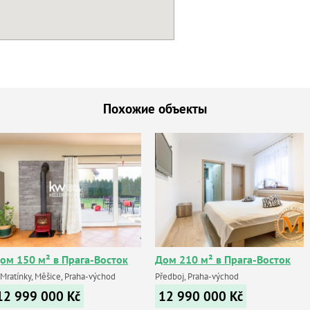
Похожие объекты
ом 150 м² в Прага-Восток
Дом 210 м² в Прага-Восток
 Mratínky, Měšice, Praha-východ
Předboj, Praha-východ
12 999 000
Kč
12 990 000
Kč