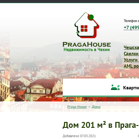
Телефон 
+7 (49
Чешска
Сделки
Услуги
AML pol
Кварт
Praga House
>
Дома
Дом 201 м² в Прага
Добавлено 07.03.2021