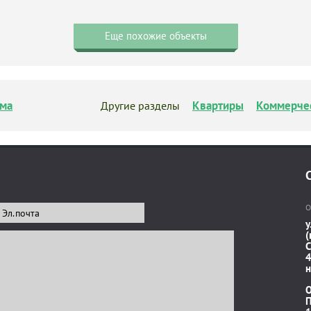
Еще похожие объекты
ма
Квартиры
Коммерче
Другие разделы
О
у
(
C
4
н
П