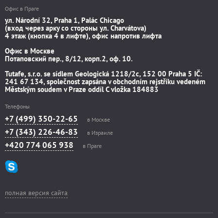
Офис в Праге
ул. Národní 32, Praha 1, Palác Chicago
(вход через арку со стороны ул. Charvátova)
4 этаж (кнопка 4 в лифте), офис напротив лифта
Офис в Москве
Потаповский пер., 8/12, корп.2, оф. 10.
Tutafe, s.r.o. se sídlem Geologická 1218/2c, 152 00 Praha 5 IČ:
241 67 134, společnost zapsána v obchodním rejstříku vedeném
Městským soudem v Praze oddíl C vložka 184883
Телефоны
+7 (499) 350-22-65
в Москве
+7 (343) 226-46-83
в Израиле
+420 774 065 938
в Праге
полная версия сайта