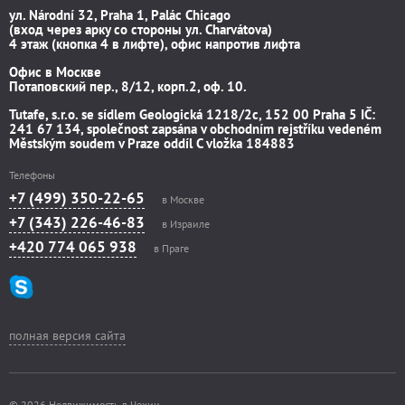
ул. Národní 32, Praha 1, Palác Chicago
(вход через арку со стороны ул. Charvátova)
4 этаж (кнопка 4 в лифте), офис напротив лифта
Офис в Москве
Потаповский пер., 8/12, корп.2, оф. 10.
Tutafe, s.r.o. se sídlem Geologická 1218/2c, 152 00 Praha 5 IČ:
241 67 134, společnost zapsána v obchodním rejstříku vedeném
Městským soudem v Praze oddíl C vložka 184883
Телефоны
+7 (499) 350-22-65
в Москве
+7 (343) 226-46-83
в Израиле
+420 774 065 938
в Праге
полная версия сайта
© 2026 Недвижимость в Чехии.