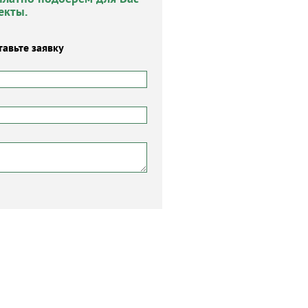
екты.
тавьте заявку