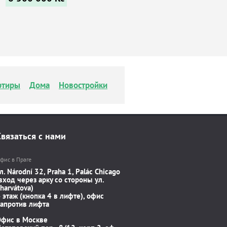
ртиры
Дома
Новостройки
Связаться с нами
фис в Праге
л. Národní 32, Praha 1, Palác Chicago
вход через арку со стороны ул.
harvátova)
 этаж (кнопка 4 в лифте), офис
апротив лифта
Офис в Москве