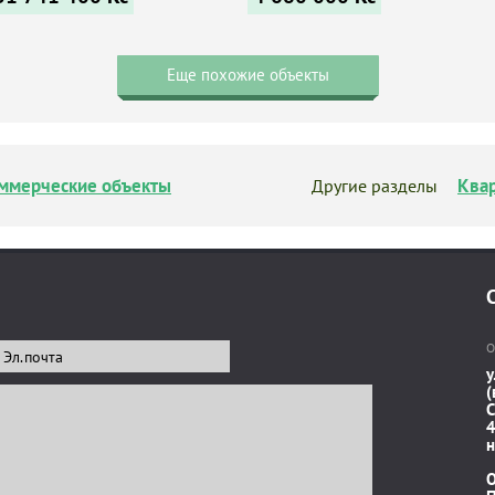
Еще похожие объекты
ммерческие объекты
Ква
Другие разделы
О
у
(
C
4
н