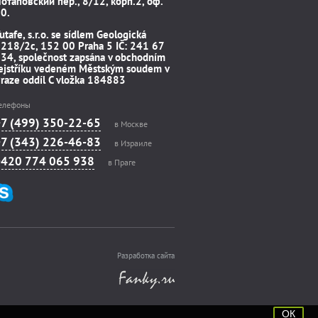
отаповский пер., 8/12, корп.2, оф.
0.
utafe, s.r.o. se sídlem Geologická
218/2c, 152 00 Praha 5 IČ: 241 67
34, společnost zapsána v obchodním
ejstříku vedeném Městským soudem v
raze oddíl C vložka 184883
елефоны
+7 (499) 350-22-65
в Москве
+7 (343) 226-46-83
в Израиле
+420 774 065 938
в Праге
Разработка сайта
ОК