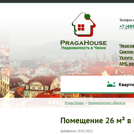
Телефон 
+7 (49
Чешска
Сделки
Услуги
AML pol
Кварт
Praga House
>
Коммерческие объекты
Помещение 26 м² в 
Добавлено 10.02.2022