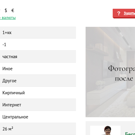
₽
$
€
Задат
 валюты
1+кк
-1
частная
Иное
Другое
Кирпичный
Интернет
Центральное
26 м²
Бес