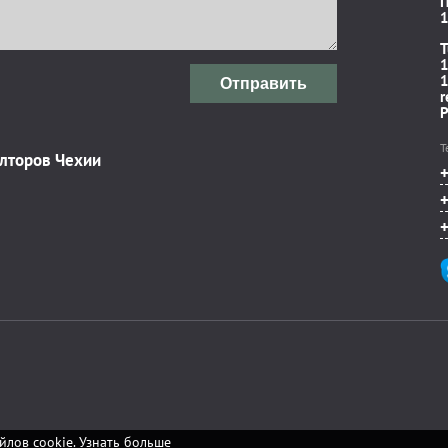
П
1
T
1
1
Отправить
r
P
Т
элторов Чехии
йлов cookie.
Узнать больше