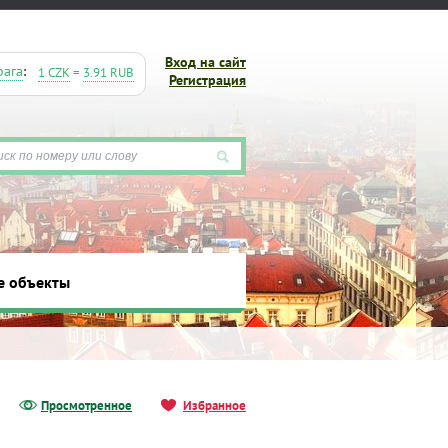
Вход на сайт
рага
:
1 CZK
=
3.91 RUB
Регистрация
е объекты
ты
Просмотренное
Избранное