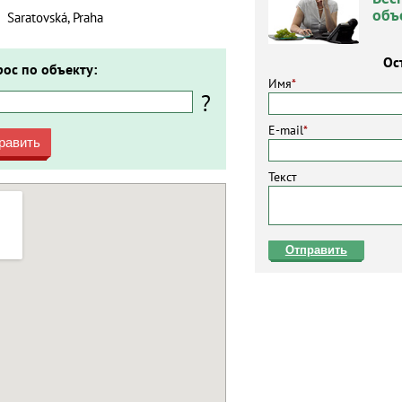
объ
Saratovská, Praha
Ос
рос по объекту:
Имя
*
?
E-mail
*
равить
Текст
Отправить