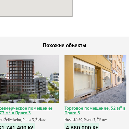
Похожие объекты
оммерческое помещение
Торговое помещение, 52 м² в
77 м² в Праге 3
Праге 3
na Želivského, Praha 3, Žižkov
Husitská 60, Praha 3, Žižkov
31 741 400
Kč
4 680 000
Kč