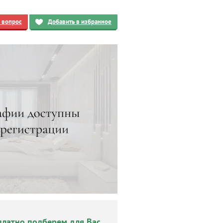
ь вопрос
Добавить в избранное
платно подберем для Вас