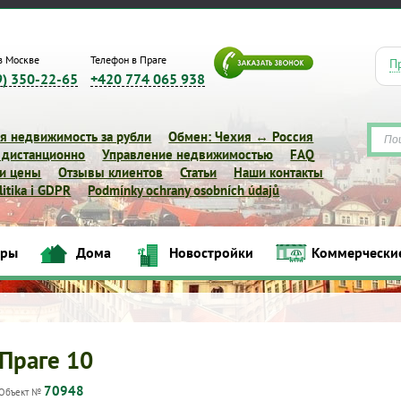
в Москве
Телефон в Праге
П
9) 350-22-65
+420 774 065 938
я недвижимость за рубли
Обмен: Чехия ↔ Россия
 дистанционно
Управление недвижимостью
FAQ
 и цены
Отзывы клиентов
Статьи
Наши контакты
itika i GDPR
Podmínky ochrany osobních údajů
иры
Дома
Новостройки
Коммерчески
Квартиры
Дома
Новостройки
Коммерческие объек
Праге 10
70948
Объект №