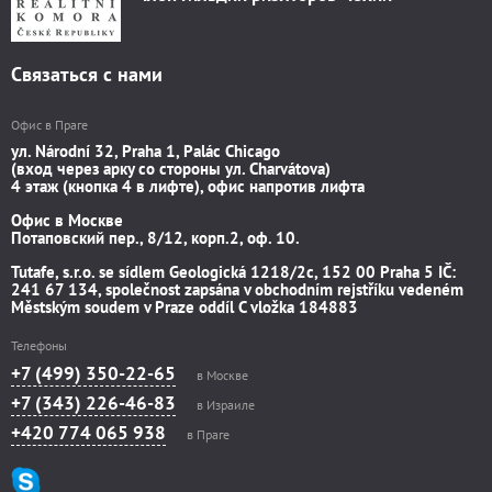
Связаться с нами
Офис в Праге
ул. Národní 32, Praha 1, Palác Chicago
(вход через арку со стороны ул. Charvátova)
4 этаж (кнопка 4 в лифте), офис напротив лифта
Офис в Москве
Потаповский пер., 8/12, корп.2, оф. 10.
Tutafe, s.r.o. se sídlem Geologická 1218/2c, 152 00 Praha 5 IČ:
241 67 134, společnost zapsána v obchodním rejstříku vedeném
Městským soudem v Praze oddíl C vložka 184883
Телефоны
+7 (499) 350-22-65
в Москве
+7 (343) 226-46-83
в Израиле
+420 774 065 938
в Праге