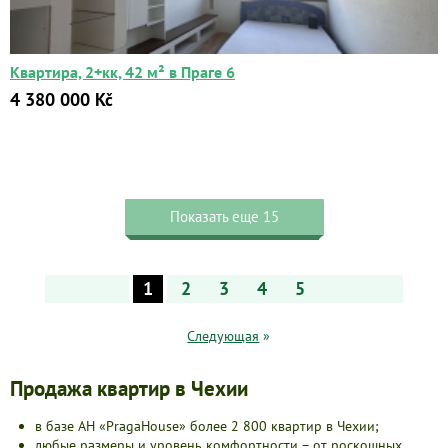
Квартира, 2+кк, 42 м² в Праге 6
4 380 000 Kč
Показать еще 15
1
2
3
4
5
Следующая
»
Продажа квартир в Чехии
в базе АН «PragaHouse» более 2 800 квартир в Чехии;
любые размеры и уровень комфортности – от роскошных