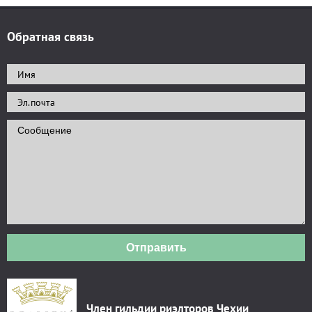
Обратная связь
Отправить
Член гильдии риэлторов Чехии